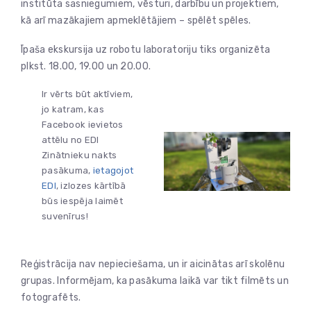
institūta sasniegumiem, vēsturi, darbību un projektiem,
kā arī mazākajiem apmeklētājiem – spēlēt spēles.
Īpaša ekskursija uz robotu laboratoriju tiks organizēta
plkst. 18.00, 19.00 un 20.00.
Ir vērts būt aktīviem,
jo katram, kas
Facebook ievietos
attēlu no EDI
Zinātnieku nakts
pasākuma,
ietagojot
EDI
, izlozes kārtībā
būs iespēja laimēt
suvenīrus!
Reģistrācija nav nepieciešama, un ir aicinātas arī skolēnu
grupas. Informējam, ka pasākuma laikā var tikt filmēts un
fotografēts.