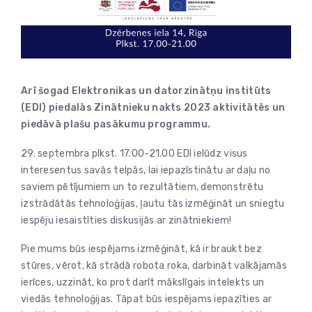
Arī šogad Elektronikas un datorzinātņu institūts
(EDI) piedalās Zinātnieku nakts 2023 aktivitātēs un
piedāvā plašu pasākumu programmu.
29. septembra plkst. 17.00-21.00 EDI ielūdz visus
interesentus savās telpās, lai iepazīstinātu ar daļu no
saviem pētījumiem un to rezultātiem, demonstrētu
izstrādātās tehnoloģijas, ļautu tās izmēģināt un sniegtu
iespēju iesaistīties diskusijās ar zinātniekiem!
Pie mums būs iespējams izmēģināt, kā ir braukt bez
stūres, vērot, kā strādā robota roka, darbināt valkājamās
ierīces, uzzināt, ko prot darīt mākslīgais intelekts un
viedās tehnoloģijas. Tāpat būs iespējams iepazīties ar