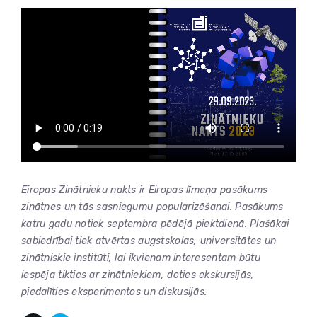
Eiropas Zinātnieku nakts ir Eiropas līmeņa pasākums
zinātnes un tās sasniegumu popularizēšanai. Pasākums
katru gadu notiek septembra pēdējā piektdienā. Plašākai
sabiedrībai tiek atvērtas augstskolas, universitātes un
zinātniskie institūti, lai ikvienam interesentam būtu
iespēja tikties ar zinātniekiem, doties ekskursijās,
piedalīties eksperimentos un diskusijās.