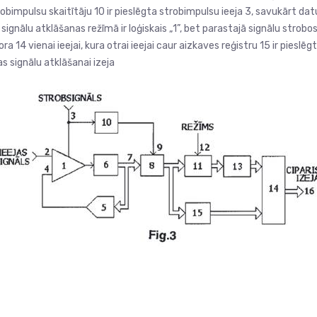
robimpulsu skaitītāju 10 ir pieslēgta strobimpulsu ieeja 3, savukārt d
 signālu atklāšanas režīmā ir loģiskais „1”, bet parastajā signālu strob
a 14 vienai ieejai, kura otrai ieejai caur aizkaves reģistru 15 ir pies
s signālu atklāšanai izeja