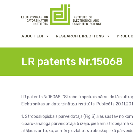
ABOUT EDI
RESEARCH DIRECTIONS
PRODUC
LR patents Nr.15068
LR patents Nr.15068. “Stroboskopiskais pārveidotājs ultrapla
Elektronikas un datorzinātņu institūts. Publicēts 20.11.201
1. Stroboskopiskais pārveidotājs (Fig.3), kas sastāv no komp
ciparu-analogā pārveidotāja 5 izeja, pie kam strobējamā kom
atšķiras ar to, ka, ar mērķi uzlabot stroboskopiskā pārveido