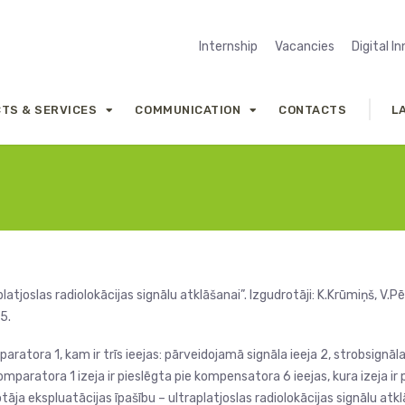
Internship
Vacancies
Digital I
TS & SERVICES
COMMUNICATION
CONTACTS
L
tjoslas radiolokācijas signālu atklāšanai”. Izgudrotāji: K.Krūmiņš, V.Pē
5.
aratora 1, kam ir trīs ieejas: pārveidojamā signāla ieeja 2, strobsignāl
paratora 1 izeja ir pieslēgta pie kompensatora 6 ieejas, kura izeja ir 
tāja ekspluatācijas īpašību – ultraplatjoslas radiolokācijas signālu atk