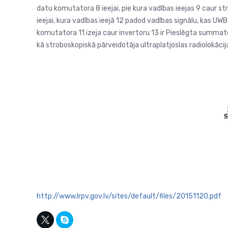
datu komutatora 8 ieejai, pie kura vadības ieejas 9 caur st
ieejai, kura vadības ieejā 12 padod vadības signālu, kas UWB
komutatora 11 izeja caur invertoru 13 ir Pieslēgta summator
kā stroboskopiskā pārveidotāja ultraplatjoslas radiolokācija
http://www.lrpv.gov.lv/sites/default/files/20151120.pdf