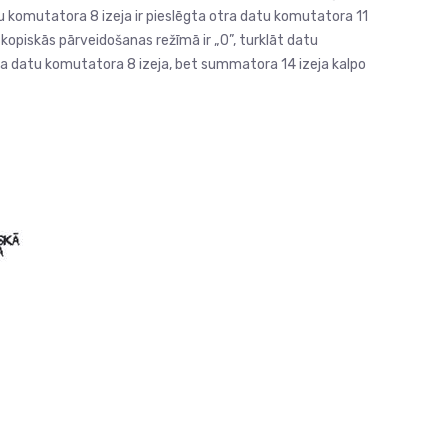
atu komutatora 8 izeja ir pieslēgta otra datu komutatora 11
oskopiskās pārveidošanas režīmā ir „0”, turklāt datu
lēgta datu komutatora 8 izeja, bet summatora 14 izeja kalpo