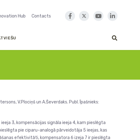
nnovation Hub
Contacts
ATVIEŠU
tersons, V.Plociņš un A.Ševerdaks. Publ. Īpašnieks:
a ieeja 3, kompensācijas signāla ieeja 4, kam pieslēgta
pieslēgta pie ciparu-analogā pārveidotāja 5 ieejas, kas
lāšanas efektivitāti, kompensatora 6 izeja 7 ir pieslēgta