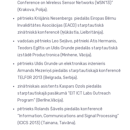
Conference on Wireless Sensor Networks (WSN’13)”
(Krakova, Polija);
pētnieks Krišjānis Nesenbergs piedalās Eiropas Bērnu
Invaliditātes Asociācijas (EACD) starptautiskā
zinātniskā konferencē (Ņūkāstla, Lielbritānija).
vadošais pētnieks Leo Seļāvo, pētnieki Atis Hermanis,
Teodors Eglītis un Uldis Grunde piedalās starptautiskā
izstādē Productronica (Minhene, Vācija).
pētnieks Uldis Grunde un elektronikas inženieris
Armands Mezeriņš piedalās starptautiskajā konferencē
TELFOR 2013 (Belgrada, Serbija).
zinātniskais asistents Kaspars Ozols piedalās
starptautiskajā pasākumā “EIT ICT Labs Outreach
Program” (Berlīne,Vācija).
pētnieks Rolands Šāvelis piedalās konferencē
“Information, Communications and Signal Processing”
(ICICS 2013) (Tainana, Taivāna).