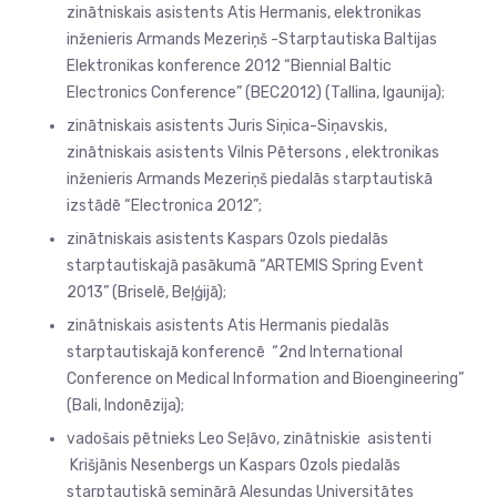
zinātniskais asistents Atis Hermanis, elektronikas
inženieris Armands Mezeriņš -Starptautiska Baltijas
Elektronikas konference 2012 “Biennial Baltic
Electronics Conference” (BEC2012) (Tallina, Igaunija);
zinātniskais asistents Juris Siņica-Siņavskis,
zinātniskais asistents Vilnis Pētersons , elektronikas
inženieris Armands Mezeriņš piedalās starptautiskā
izstādē “Electronica 2012”;
zinātniskais asistents Kaspars Ozols piedalās
starptautiskajā pasākumā “ARTEMIS Spring Event
2013” (Briselē, Beļģijā);
zinātniskais asistents Atis Hermanis piedalās
starptautiskajā konferencē “2nd International
Conference on Medical Information and Bioengineering”
(Bali, Indonēzija);
vadošais pētnieks Leo Seļāvo, zinātniskie asistenti
Krišjānis Nesenbergs un Kaspars Ozols piedalās
starptautiskā seminārā Alesundas Universitātes