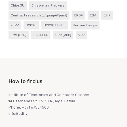
ChipsJU
Chist-era / Flag-era
Contract research (Līgumpētījumi)
ERDF
ESA
ESIF
FLPP
H2020
H2020 ECSEL
Horizon Europe
LCS (LZP)
LZP FLPP
SRP (VPP)
VPP
How to find us
Institute of Electronics and Computer Science
14 Dzerbenes St., LV-1006, Riga, Latvia
Phone: +371 67554500
info@edi.lv