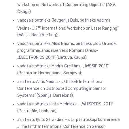
Workshop on Networks of Cooperating Objects” (ASV,
Čikāga);
vadošais pētnieks Jevgēnijs Buls, pētnieks Vadims
th
Vedins- „17
International Workshop on Laser Ranging”
(Vācija, Bad Kötzting);
vadošais pētnieks Aldis Baums, pētnieks Uldis Grunde,
programmēšanas inženieris Romāns Dinuls-
„ELECTRONICS 2011” (Lietuva, Kauņa);
vadošais pētnieks Modris Greitāns- „IWSSIP’2011”
(Bosnija un Hercegovina, Sarajeva);
asistents Artis Mednis- „7th IEEE International
Conference on Distributed Computing in Sensor
Systems” (Spānija, Barselona);
vadošais pētnieks Ints Mednieks – „WHISPERS-2011”
(Portugāle, Lisabona);
asistents Ģirts Strazdiņš – starptautiskajā konferencē
„ The Fifth International Conference on Sensor