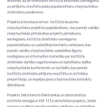
ierosmēs, kā arī nodrošinot institūta zinātnisko sasniegumu
un pētījumu rezultātu plašu popularizēšanu starptautiskos
zinātniskos pasākumos.
Projekta īstenošana ietver: institūta iesaistes
starptautiskos projektos paplašināšanu , kas paredz vairāku
starptautiskās pētniecības projektu pieteikumu
iesniegšanu; institūta zinātnisko sasniegumu
popularizēšanu un sadarbības kon­taktu veidošanu, kas
paredz vairāku starptautiskās sadarbības līgumu
noslēgšanu un informatīvo materiālu par institūta
zinātnisko darbību sagatavošanu un izplatīšanu; dalību
starptautiskās konferencēs un izstādēs, kas paredz
institūta zinātnisko pētījumu rezultātu un izstrādņu
prezentāciju, un iespējas jaunu starptautisko kontaktu
dibināšanai.
Projekts tiek īstenots Elektronikas un datorzinātņu
institūtā sinerģijā ar ESF 1.1.1.2 aktivitātes projektu „Viedo
sensoru un tīklotu iegulto sistēmu pētījumu un attīstības