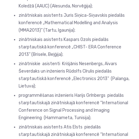
Koledžā (AAUC) (Alesunda, Norvēģija);
zinātniskais asistents Juris Siņica-Siņavskis piedalās
konferencē „Mathematical Modelling and Analysis
(MMA2013)” (Tartu, Igaunija);
zinātniskais asistents Kaspars Ozols piedalās
starptautiskā konferencē „CHIST- ERA Conference
2013” (Brisele, Beļģija);
zinātniskie asistenti Krišjānis Nesenbergs, Aivars
Ševerdaks un inženieris Rūdolfs Cīrulis piedalās
starptautiskā konferencē „Electronics 2013” (Palanga,
Lietuva);
programmēšanas inženieris Harijs Grīnbergs piedalās
starptautiskajā zinātniskajā konferencē “International
Conference on Signal Processing and Imaging
Engineering (Hammameta, Tunisija);
zinātniskais asistents Atis Elsts piedalās
starptautiskajā zinātniskajā konferencē “International