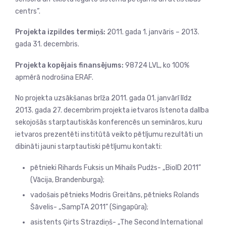
centrs”.
Projekta izpildes termiņš:
2011. gada 1. janvāris – 2013.
gada 31. decembris.
Projekta kopējais finansējums:
98724 LVL, ko 100%
apmērā nodrošina ERAF.
No projekta uzsākšanas brīža 2011. gada 01. janvārī līdz
2013. gada 27. decembrim projekta ietvaros īstenota dalība
sekojošās starptautiskās konferencēs un semināros, kuru
ietvaros prezentēti institūtā veikto pētījumu rezultāti un
dibināti jauni starptautiski pētījumu kontakti:
pētnieki Rihards Fuksis un Mihails Pudžs- „BioID 2011”
(Vācija, Brandenburga);
vadošais pētnieks Modris Greitāns, pētnieks Rolands
Šāvelis- „SampTA 2011” (Singapūra);
asistents Ģirts Strazdiņš- „The Second International