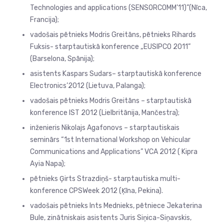
Technologies and applications (SENSORCOMM’11)”(Nīca,
Francija);
vadošais pētnieks Modris Greitāns, pētnieks Rihards
Fuksis- starptautiskā konference „EUSIPCO 2011”
(Barselona, Spānija);
asistents Kaspars Sudars– starptautiskā konference
Electronics’2012 (Lietuva, Palanga);
vadošais pētnieks Modris Greitāns – starptautiskā
konference IST 2012 (Lielbritānija, Mančestra);
inženieris Nikolajs Agafonovs – starptautiskais
seminārs “1st International Workshop on Vehicular
Communications and Applications” VCA 2012 ( Kipra
Ayia Napa);
pētnieks Ģirts Strazdiņš- starptautiska multi-
konference CPSWeek 2012 (Ķīna, Pekina).
vadošais pētnieks Ints Mednieks, pētniece Jekaterina
Bule, zinātniskais asistents Juris Siņica-Siņavskis,