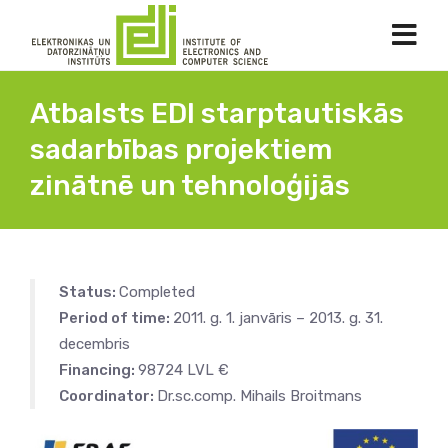
Atbalsts EDI starptautiskās
sadarbības projektiem
zinātnē un tehnoloģijās
Status:
Completed
Period of time:
2011. g. 1. janvāris – 2013. g. 31.
decembris
Financing:
98724 LVL €
Coordinator:
Dr.sc.comp. Mihails Broitmans