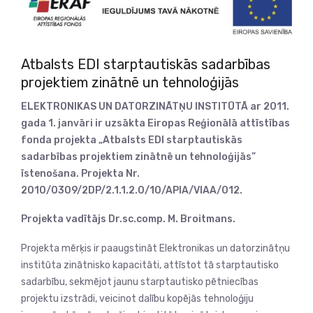
Atbalsts EDI starptautiskās sadarbības
projektiem zinātnē un tehnoloģijās
ELEKTRONIKAS UN DATORZINĀTŅU INSTITŪTĀ ar 2011.
gada 1. janvāri ir uzsākta Eiropas Reģionālā attīstības
fonda projekta „Atbalsts EDI starptautiskās
sadarbības projektiem zinātnē un tehnoloģijās”
īstenošana. Projekta Nr.
2010/0309/2DP/2.1.1.2.0/10/APIA/VIAA/012.
Projekta vadītājs Dr.sc.comp.
M. Broitmans.
Projekta mērķis ir paaugstināt Elektronikas un datorzinātņu
institūta zinātnisko kapacitāti, attīstot tā starptautisko
sadarbību, sekmējot jaunu starptautisko pētniecības
projektu izstrādi, veicinot dalību kopējās tehnoloģiju