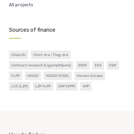
All projects
Sources of finance
ChipsJU
Chist-era / Flag-era
Contract research (Līgumpētījumi)
ERDF
ESA
ESIF
FLPP
H2020
H2020 ECSEL
Horizon Europe
LCS (LZP)
LZP FLPP
SRP (VPP)
VPP