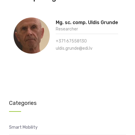
Mg. sc. comp. Uldis Grunde
Researcher
+371 67558130
uldis.grunde@edi.lv
Categories
Smart Mobility