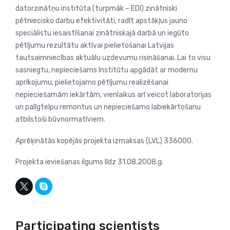
datorzinātņu institūta (turpmāk – EDI) zinātniski
pētniecisko darbu efektivitāti, radīt apstākļus jauno
speciālistu iesaistīšanai zinātniskajā darbā un iegūto
pētījumu rezultātu aktīvai pielietošanai Latvijas
tautsaimniecības aktuālu uzdevumu risināšanai. Lai to visu
sasniegtu, nepieciešams Institūtu apgādāt ar modernu
aprīkojumu, pielietojamo pētījumu realizēšanai
nepieciešamām iekārtām, vienlaikus arī veicot laboratorijas
un palīgtelpu remontus un nepieciešamo labiekārtošanu
atbilstoši būvnormatīviem.
Aprēķinātās kopējās projekta izmaksas (LVL) 336000.
Projekta ieviešanas ilgums līdz 31.08.2008.g.
Participating scientists