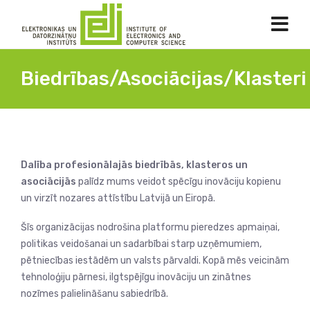
Biedrības/Asociācijas/Klasteri
Dalība profesionālajās biedrībās, klasteros un
asociācijās
palīdz mums veidot spēcīgu inovāciju kopienu
un virzīt nozares attīstību Latvijā un Eiropā.
Šīs organizācijas nodrošina platformu pieredzes apmaiņai,
politikas veidošanai un sadarbībai starp uzņēmumiem,
pētniecības iestādēm un valsts pārvaldi. Kopā mēs veicinām
tehnoloģiju pārnesi, ilgtspējīgu inovāciju un zinātnes
nozīmes palielināšanu sabiedrībā.