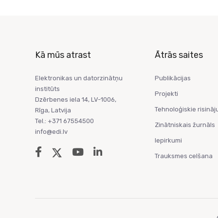
Kā mūs atrast
Ātrās saites
Elektronikas un datorzinātņu
Publikācijas
institūts
Projekti
Dzērbenes iela 14, LV-1006,
Tehnoloģiskie risināj
Rīga, Latvija
Tel.: +371 67554500
Zinātniskais žurnāls
info@edi.lv
Iepirkumi
Trauksmes celšana