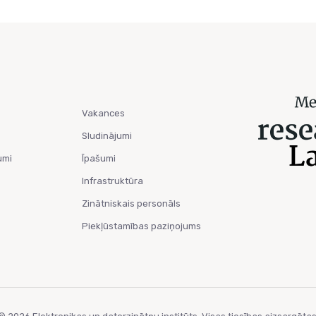
Vakances
Sludinājumi
umi
Īpašumi
Infrastruktūra
Zinātniskais personāls
Piekļūstamības paziņojums