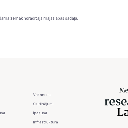
dama zemāk norādītajā mājaslapas sadaļā:
Vakances
Sludinājumi
umi
Īpašumi
Infrastruktūra