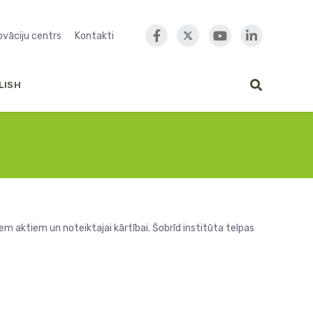
novāciju centrs
Kontakti
LISH
m aktiem un noteiktajai kārtībai. Šobrīd institūta telpas