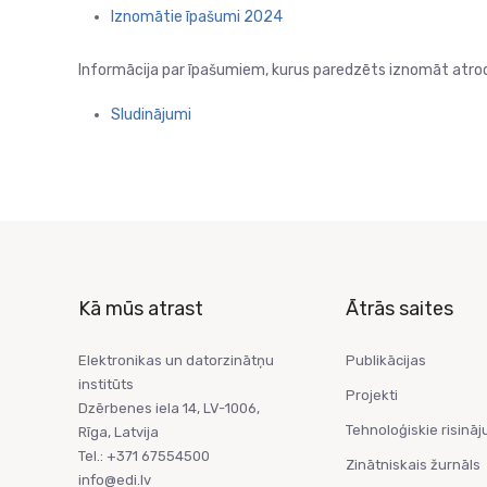
Iznomātie īpašumi 2024
Informācija par īpašumiem, kurus paredzēts iznomāt atro
Sludinājumi
Kā mūs atrast
Ātrās saites
Elektronikas un datorzinātņu
Publikācijas
institūts
Projekti
Dzērbenes iela 14, LV-1006,
Tehnoloģiskie risināj
Rīga, Latvija
Tel.: +371 67554500
Zinātniskais žurnāls
info@edi.lv