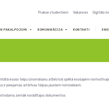
Prakse studentiem
Vakances
Digitālo i
UN PAKALPOJUMI
KOMUNIKĀCIJA
KONTAKTI
ENG
 rīcībā esošo telpu iznomāšanu atbilstoši spēkā esošajiem normatīvajie
s ir pieejamas arī brīvas telpas jauniem nomniekiem.
 atrodama zemāk norādītajos dokumentos: