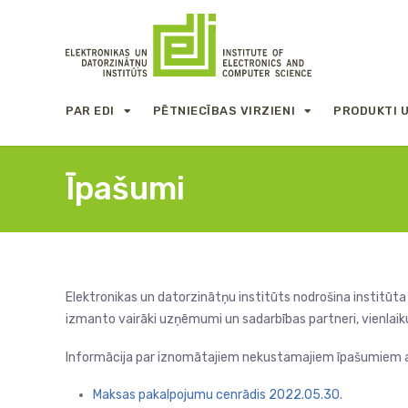
PAR EDI
PĒTNIECĪBAS VIRZIENI
PRODUKTI 
Īpašumi
Elektronikas un datorzinātņu institūts nodrošina institūta
izmanto vairāki uzņēmumi un sadarbības partneri, vienlaiku
Informācija par iznomātajiem nekustamajiem īpašumiem
Maksas pakalpojumu cenrādis 2022.05.30
.