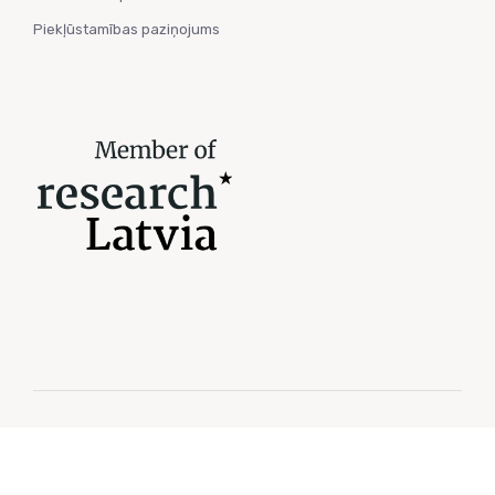
Piekļūstamības paziņojums
© 2026 Elektronikas un datorzinātņu institūts. Visas tiesības
aizsargātas.