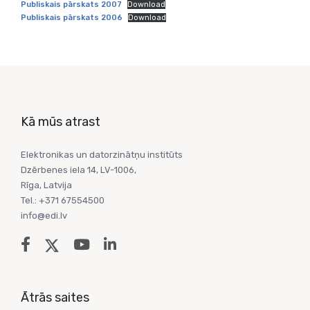
Publiskais pārskats 2007
Download
Publiskais pārskats 2006
Download
Kā mūs atrast
Elektronikas un datorzinātņu institūts
Dzērbenes iela 14, LV-1006,
Rīga, Latvija
Tel.: +371 67554500
info@edi.lv
Ātrās saites