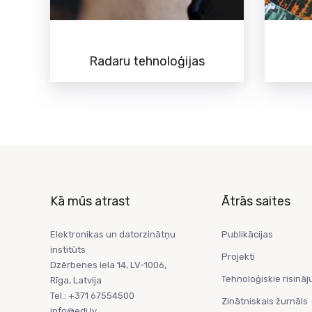
Radaru tehnoloģijas
Kā mūs atrast
Ātrās saites
Elektronikas un datorzinātņu
Publikācijas
institūts
Projekti
Dzērbenes iela 14, LV-1006,
Tehnoloģiskie risināj
Rīga, Latvija
Tel.: +371 67554500
Zinātniskais žurnāls
info@edi.lv