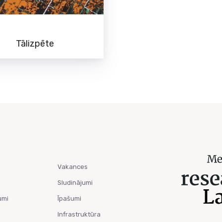
Tālizpēte
Vakances
Sludinājumi
umi
Īpašumi
Infrastruktūra