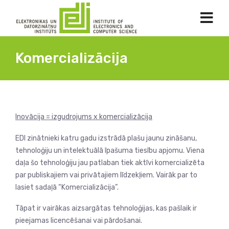
Komercializācija
Inovācija = izgudrojums x komercializācija
EDI zinātnieki katru gadu izstrādā plašu jaunu zināšanu,
tehnoloģiju un intelektuālā īpašuma tiesību apjomu. Viena
daļa šo tehnoloģiju jau patlaban tiek aktīvi komercializēta
par publiskajiem vai privātajiem līdzekļiem. Vairāk par to
lasiet sadaļā “Komercializācija”.
Tāpat ir vairākas aizsargātas tehnoloģijas, kas pašlaik ir
pieejamas licencēšanai vai pārdošanai.