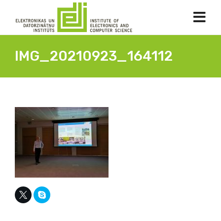
IMG_20210923_164112