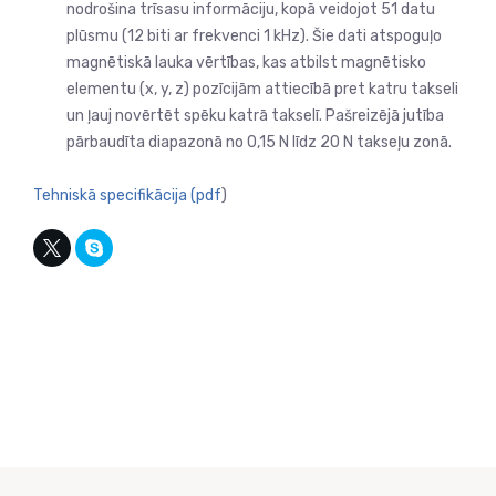
nodrošina trīsasu informāciju, kopā veidojot 51 datu
plūsmu (12 biti ar frekvenci 1 kHz). Šie dati atspoguļo
magnētiskā lauka vērtības, kas atbilst magnētisko
elementu (x, y, z) pozīcijām attiecībā pret katru takseli
un ļauj novērtēt spēku katrā takselī. Pašreizējā jutība
pārbaudīta diapazonā no 0,15 N līdz 20 N takseļu zonā.
Tehniskā specifikācija (pdf
)