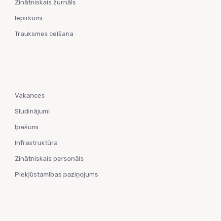
Zinātniskais žurnāls
Iepirkumi
Trauksmes celšana
Vakances
Sludinājumi
Īpašumi
Infrastruktūra
Zinātniskais personāls
Piekļūstamības paziņojums