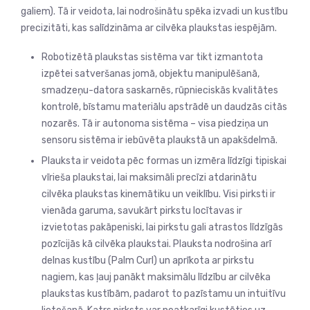
galiem). Tā ir veidota, lai nodrošinātu spēka izvadi un kustību
precizitāti, kas salīdzināma ar cilvēka plaukstas iespējām.
Robotizētā plaukstas sistēma var tikt izmantota
izpētei satveršanas jomā, objektu manipulēšanā,
smadzeņu-datora saskarnēs, rūpnieciskās kvalitātes
kontrolē, bīstamu materiālu apstrādē un daudzās citās
nozarēs. Tā ir autonoma sistēma – visa piedziņa un
sensoru sistēma ir iebūvēta plaukstā un apakšdelmā.
Plauksta ir veidota pēc formas un izmēra līdzīgi tipiskai
vīrieša plaukstai, lai maksimāli precīzi atdarinātu
cilvēka plaukstas kinemātiku un veiklību. Visi pirksti ir
vienāda garuma, savukārt pirkstu locītavas ir
izvietotas pakāpeniski, lai pirkstu gali atrastos līdzīgās
pozīcijās kā cilvēka plaukstai. Plauksta nodrošina arī
delnas kustību (Palm Curl) un aprīkota ar pirkstu
nagiem, kas ļauj panākt maksimālu līdzību ar cilvēka
plaukstas kustībām, padarot to pazīstamu un intuitīvu