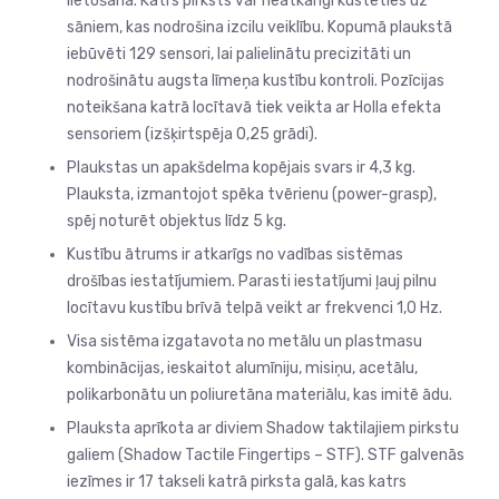
lietošanā. Katrs pirksts var neatkarīgi kustēties uz
sāniem, kas nodrošina izcilu veiklību. Kopumā plaukstā
iebūvēti 129 sensori, lai palielinātu precizitāti un
nodrošinātu augsta līmeņa kustību kontroli. Pozīcijas
noteikšana katrā locītavā tiek veikta ar Holla efekta
sensoriem (izšķirtspēja 0,25 grādi).
Plaukstas un apakšdelma kopējais svars ir 4,3 kg.
Plauksta, izmantojot spēka tvērienu (power-grasp),
spēj noturēt objektus līdz 5 kg.
Kustību ātrums ir atkarīgs no vadības sistēmas
drošības iestatījumiem. Parasti iestatījumi ļauj pilnu
locītavu kustību brīvā telpā veikt ar frekvenci 1,0 Hz.
Visa sistēma izgatavota no metālu un plastmasu
kombinācijas, ieskaitot alumīniju, misiņu, acetālu,
polikarbonātu un poliuretāna materiālu, kas imitē ādu.
Plauksta aprīkota ar diviem Shadow taktilajiem pirkstu
galiem (Shadow Tactile Fingertips – STF). STF galvenās
iezīmes ir 17 takseli katrā pirksta galā, kas katrs