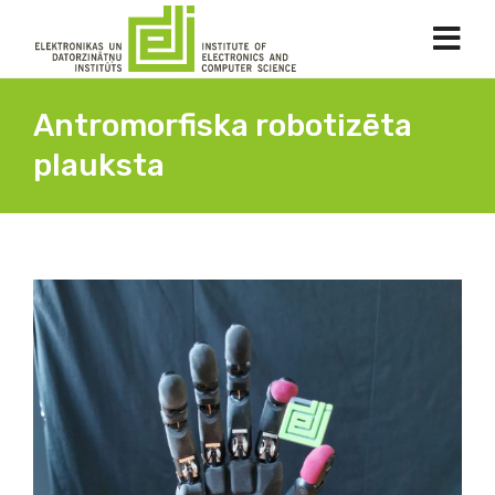
Antromorfiska robotizēta
plauksta