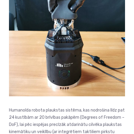
Humanoīda robota plaukstas sistēma, kas nodrošina līdz pat
24 kustībām ar 20 brīvības pakāpēm (Degrees of Freedom –
DoF), lai pēc iespējas precīzāk atdarinātu cilvēka plaukstas
kinemātiku un veiklību (ar integrētiem taktiliem pirkstu