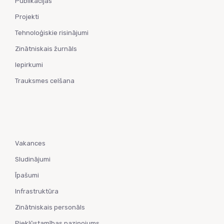
Publikācijas
Projekti
Tehnoloģiskie risinājumi
Zinātniskais žurnāls
Iepirkumi
Trauksmes celšana
Vakances
Sludinājumi
Īpašumi
Infrastruktūra
Zinātniskais personāls
Piekļūstamības paziņojums