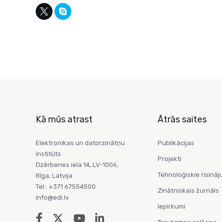
Kā mūs atrast
Ātrās saites
Elektronikas un datorzinātņu
Publikācijas
institūts
Projekti
Dzērbenes iela 14, LV-1006,
Tehnoloģiskie risināj
Rīga, Latvija
Tel.: +371 67554500
Zinātniskais žurnāls
info@edi.lv
Iepirkumi