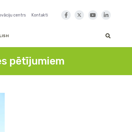
novāciju centrs
Kontakti
LISH
es pētījumiem