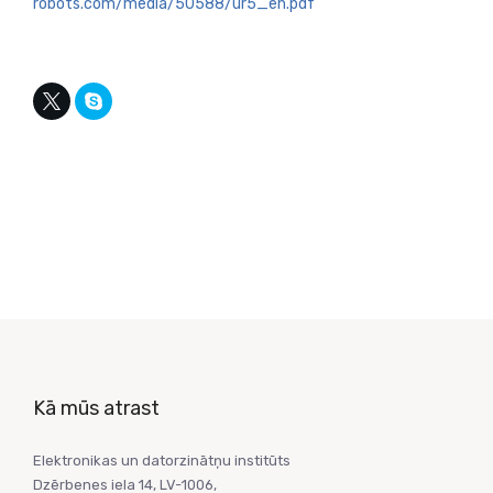
robots.com/media/50588/ur5_en.pdf
Kā mūs atrast
Elektronikas un datorzinātņu institūts
Dzērbenes iela 14, LV-1006,