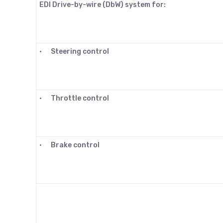
EDI Drive-by-wire (DbW) system for:
•
Steering control
•
Throttle control
•
Brake control