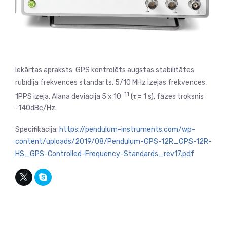
Iekārtas apraksts: GPS kontrolēts augstas stabilitātes
rubīdija frekvences standarts, 5/10 MHz izejas frekvences,
-11
1PPS izeja, Alana deviācija 5 x 10
(τ = 1 s), fāzes troksnis
-140dBc/Hz.
Specifikācija:
https://pendulum-instruments.com/wp-
content/uploads/2019/08/Pendulum-GPS-12R_GPS-12R-
HS_GPS-Controlled-Frequency-Standards_rev17.pdf