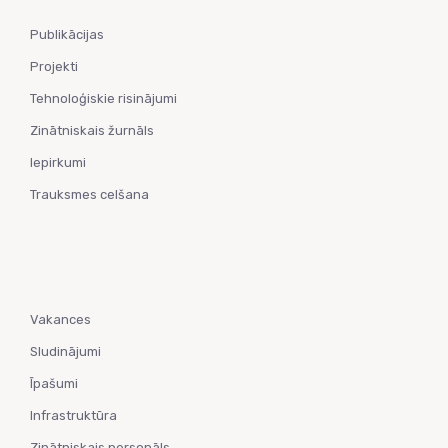
Publikācijas
Projekti
Tehnoloģiskie risinājumi
Zinātniskais žurnāls
Iepirkumi
Trauksmes celšana
Vakances
Sludinājumi
Īpašumi
Infrastruktūra
Zinātniskais personāls