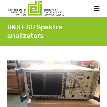
R&S FSU Spektra
analizators