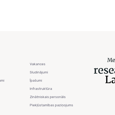
Vakances
Sludinājumi
umi
Īpašumi
Infrastruktūra
Zinātniskais personāls
Piekļūstamības paziņojums