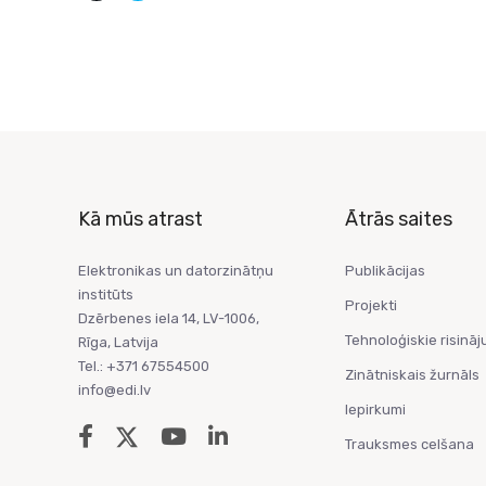
Kā mūs atrast
Ātrās saites
Elektronikas un datorzinātņu
Publikācijas
institūts
Projekti
Dzērbenes iela 14, LV-1006,
Tehnoloģiskie risināj
Rīga, Latvija
Tel.: +371 67554500
Zinātniskais žurnāls
info@edi.lv
Iepirkumi
Trauksmes celšana