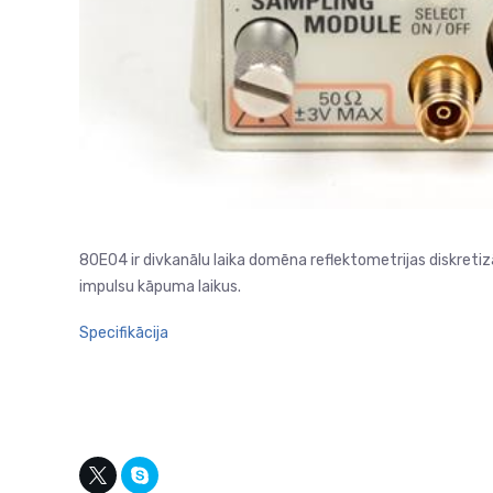
80E04 ir divkanālu laika domēna reflektometrijas diskretizā
impulsu kāpuma laikus.
Specifikācija