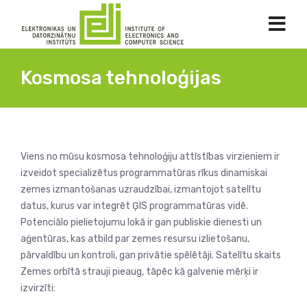
Kosmosa tehnoloģijas
Viens no mūsu kosmosa tehnoloģiju attīstības virzieniem ir
izveidot specializētus programmatūras rīkus dinamiskai
zemes izmantošanas uzraudzībai, izmantojot satelītu
datus, kurus var integrēt ĢIS programmatūras vidē.
Potenciālo pielietojumu lokā ir gan publiskie dienesti un
aģentūras, kas atbild par zemes resursu izlietošanu,
pārvaldību un kontroli, gan privātie spēlētāji. Satelītu skaits
Zemes orbītā strauji pieaug, tāpēc kā galvenie mērķi ir
izvirzīti: