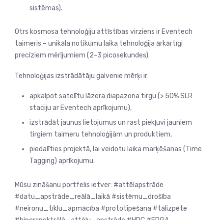
sistēmas).
Otrs kosmosa tehnoloģiju attīstības virziens ir Eventech
taimeris – unikāla notikumu laika tehnoloģija ārkārtīgi
precīziem mērījumiem (2-3 picosekundes).
Tehnoloģijas izstrādātāju galvenie mērķi ir:
apkalpot satelītu lāzera diapazona tirgu (> 50% SLR
staciju ar Eventech aprīkojumu),
izstrādāt jaunus lietojumus un rast piekļuvi jauniem
tirgiem taimeru tehnoloģijām un produktiem,
piedalīties projektā, lai veidotu laika marķēšanas (Time
Tagging) aprīkojumu.
Mūsu zināšanu portfelis ietver: #attēlapstrāde
#datu_apstrāde_reālā_laikā #sistēmu_drošība
#neironu_tīklu_apmācība #prototipēšana #tālizpēte