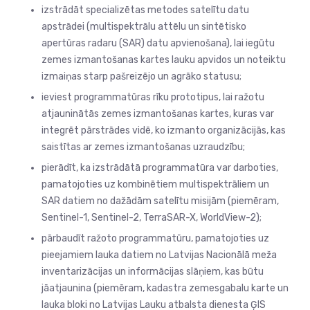
izstrādāt specializētas metodes satelītu datu
apstrādei (multispektrālu attēlu un sintētisko
apertūras radaru (SAR) datu apvienošana), lai iegūtu
zemes izmantošanas kartes lauku apvidos un noteiktu
izmaiņas starp pašreizējo un agrāko statusu;
ieviest programmatūras rīku prototipus, lai ražotu
atjauninātās zemes izmantošanas kartes, kuras var
integrēt pārstrādes vidē, ko izmanto organizācijās, kas
saistītas ar zemes izmantošanas uzraudzību;
pierādīt, ka izstrādātā programmatūra var darboties,
pamatojoties uz kombinētiem multispektrāliem un
SAR datiem no dažādām satelītu misijām (piemēram,
Sentinel-1, Sentinel-2, TerraSAR-X, WorldView-2);
pārbaudīt ražoto programmatūru, pamatojoties uz
pieejamiem lauka datiem no Latvijas Nacionālā meža
inventarizācijas un informācijas slāņiem, kas būtu
jāatjaunina (piemēram, kadastra zemesgabalu karte un
lauka bloki no Latvijas Lauku atbalsta dienesta ĢIS