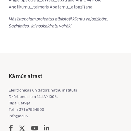
#hiperspektrālā_attēlu_apstrāde #HPC #FPGA
#notikumu_taimeris #paternu_atpazīšana
Mēs
īstenojam
projektus
atbilstoši
klientu
vajadzībām
.
Sazin
ie
ties,
lai
noskaidrotu
vairāk
!
Kā mūs atrast
Elektronikas un datorzinātņu institūts
Dzērbenes iela 14, LV-1006,
Rīga, Latvija
Tel.: +371 67554500
info@edi.lv