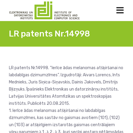
LR patents Nr.14998
LR patents Nr.14998. “Ierīce ādas melanomas atšķiršanai no
labdabīgas dzimumzīmes”. Izgudrotāji: Aivars Lorencs, Ints
Mednieks, Juris Siņica-Siņavskis, Dainis Jakovels, Dmitrijs
Bļizņuks. Īpašnieks Elektronikas un datorzinārņu institūts,
Latvijas Universitātes Atomfizikas un spektroskopijas
institūts. Publicēts 20.08.2015.
1. Ierīce ādas melanomas atšķiršanai no labdabīgas
dzmumzīmes, kas sastāv no gaismas avotiem (101), (102)
un (103) ar atšķirīgiem izstarotās gaismas centrālajiem
viļņu garumiem λ 1 , λ 2 , λ 3 , kuri secīgi apstaro pētāmoādas