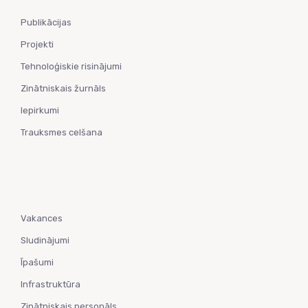
Publikācijas
Projekti
Tehnoloģiskie risinājumi
Zinātniskais žurnāls
Iepirkumi
Trauksmes celšana
Vakances
Sludinājumi
Īpašumi
Infrastruktūra
Zinātniskais personāls