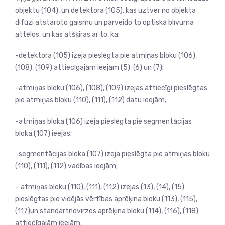
objektu (104), un detektora (105), kas uztver no objekta
difūzi atstaroto gaismu un pārveido to optiskā blīvuma
attēlos, un kas atšķiras ar to, ka:
-detektora (105) izeja pieslēgta pie atmiņas bloku (106),
(108), (109) attiecīgajām ieejām (5), (6) un (7);
-atmiņas bloku (106), (108), (109) izejas attiecīgi pieslēgtas
pie atmiņas bloku (110), (111), (112) datu ieejām;
-atmiņas bloka (106) izeja pieslēgta pie segmentācijas
bloka (107) ieejas;
-segmentācijas bloka (107) izeja pieslēgta pie atmiņas bloku
(110), (111), (112) vadības ieejām;
– atmiņas bloku (110), (111), (112) izejas (13), (14), (15)
pieslēgtas pie vidējās vērtības aprēķina bloku (113), (115),
(117)un standartnovirzes aprēķina bloku (114), (116), (118)
attiecīgajām ieejām;