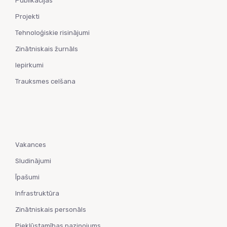
Publikācijas
Projekti
Tehnoloģiskie risinājumi
Zinātniskais žurnāls
Iepirkumi
Trauksmes celšana
Vakances
Sludinājumi
Īpašumi
Infrastruktūra
Zinātniskais personāls
Piekļūstamības paziņojums