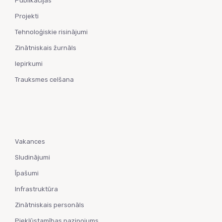
Publikācijas
Projekti
Tehnoloģiskie risinājumi
Zinātniskais žurnāls
Iepirkumi
Trauksmes celšana
Vakances
Sludinājumi
Īpašumi
Infrastruktūra
Zinātniskais personāls
Piekļūstamības paziņojums