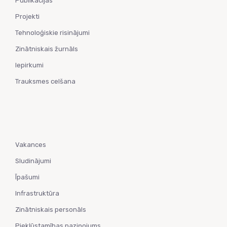
Publikācijas
Projekti
Tehnoloģiskie risinājumi
Zinātniskais žurnāls
Iepirkumi
Trauksmes celšana
Vakances
Sludinājumi
Īpašumi
Infrastruktūra
Zinātniskais personāls
Piekļūstamības paziņojums