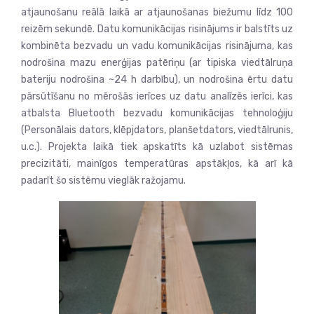
atjaunošanu reālā laikā ar atjaunošanas biežumu līdz 100
reizēm sekundē. Datu komunikācijas risinājums ir balstīts uz
kombinēta bezvadu un vadu komunikācijas risinājuma, kas
nodrošina mazu enerģijas patēriņu (ar tipiska viedtālruņa
bateriju nodrošina ~24 h darbību), un nodrošina ērtu datu
pārsūtīšanu no mērošās ierīces uz datu analīzēs ierīci, kas
atbalsta Bluetooth bezvadu komunikācijas tehnoloģiju
(Personālais dators, klēpjdators, planšetdators, viedtālrunis,
u.c.). Projekta laikā tiek apskatīts kā uzlabot sistēmas
precizitāti, mainīgos temperatūras apstākļos, kā arī kā
padarīt šo sistēmu vieglāk ražojamu.