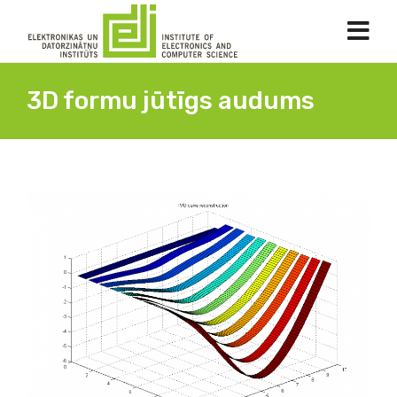
3D formu jūtīgs audums