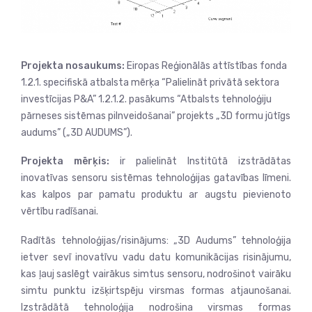
Projekta nosaukums:
Eiropas Reģionālās attīstības fonda
1.2.1. specifiskā atbalsta mērķa “Palielināt privātā sektora
investīcijas P&A” 1.2.1.2. pasākums “Atbalsts tehnoloģiju
pārneses sistēmas pilnveidošanai” projekts „3D formu jūtīgs
audums” („3D AUDUMS”).
Projekta mērķis:
ir palielināt Institūtā izstrādātas
inovatīvas sensoru sistēmas tehnoloģijas gatavības līmeni.
kas kalpos par pamatu produktu ar augstu pievienoto
vērtību radīšanai.
Radītās tehnoloģijas/risinājums: „3D Audums” tehnoloģija
ietver sevī inovatīvu vadu datu komunikācijas risinājumu,
kas ļauj saslēgt vairākus simtus sensoru, nodrošinot vairāku
simtu punktu izšķirtspēju virsmas formas atjaunošanai.
Izstrādātā tehnoloģija nodrošina virsmas formas