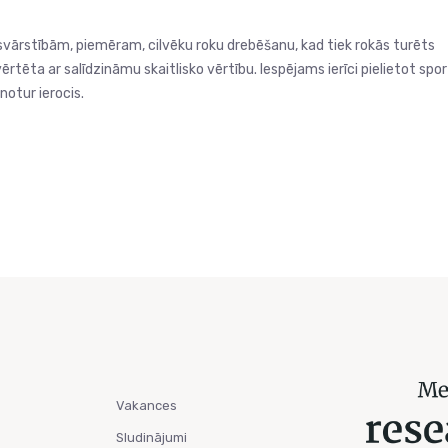
 svārstībām, piemēram, cilvēku roku drebēšanu, kad tiek rokās turēts
rtēta ar salīdzināmu skaitlisko vērtību. Iespējams ierīci pielietot spo
notur ierocis.
Vakances
Sludinājumi