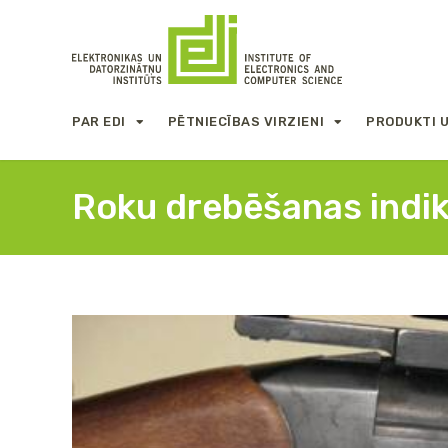
PAR EDI
PĒTNIECĪBAS VIRZIENI
PRODUKTI 
Roku drebēšanas indi