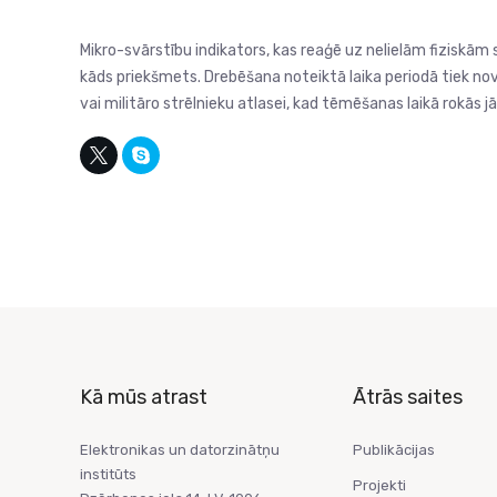
Mikro-svārstību indikators, kas reaģē uz nelielām fiziskām
kāds priekšmets. Drebēšana noteiktā laika periodā tiek novē
vai militāro strēlnieku atlasei, kad tēmēšanas laikā rokās jā
Kā mūs atrast
Ātrās saites
Elektronikas un datorzinātņu
Publikācijas
institūts
Projekti