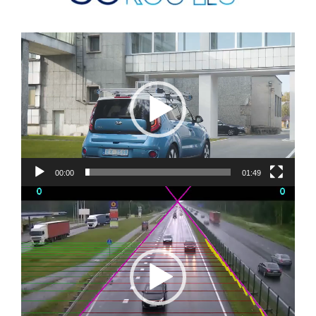
Video
atskaņotājs
00:00
01:49
Video
atskaņotājs