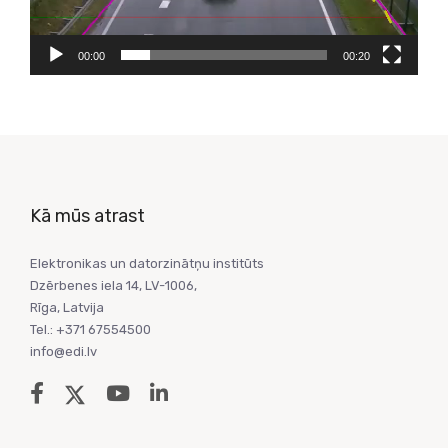
00:00
00:20
Kā mūs atrast
Elektronikas un datorzinātņu institūts
Dzērbenes iela 14, LV-1006,
Rīga, Latvija
Tel.: +371 67554500
info@edi.lv