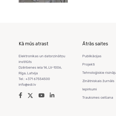
Kā mūs atrast
Ātrās saites
Elektronikas un datorzinātņu
Publikācijas
institūts
Projekti
Dzērbenes iela 14, LV-1006,
Tehnoloģiskie risināj
Rīga, Latvija
Tel.: +371 67554500
Zinātniskais žurnāls
info@edi.lv
Iepirkumi
Trauksmes celšana