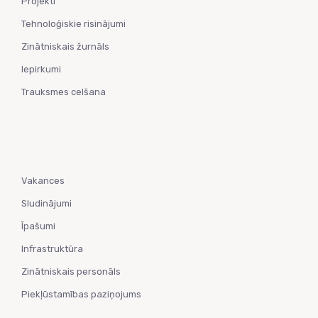
Projekti
Tehnoloģiskie risinājumi
Zinātniskais žurnāls
Iepirkumi
Trauksmes celšana
Vakances
Sludinājumi
Īpašumi
Infrastruktūra
Zinātniskais personāls
Piekļūstamības paziņojums