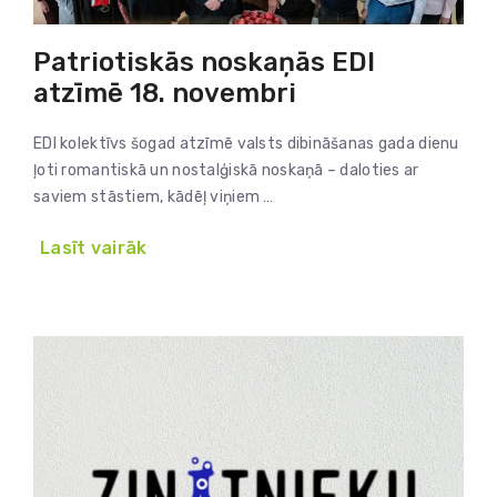
Patriotiskās noskaņās EDI
atzīmē 18. novembri
EDI kolektīvs šogad atzīmē valsts dibināšanas gada dienu
ļoti romantiskā un nostalģiskā noskaņā – daloties ar
saviem stāstiem, kādēļ viņiem …
Lasīt vairāk