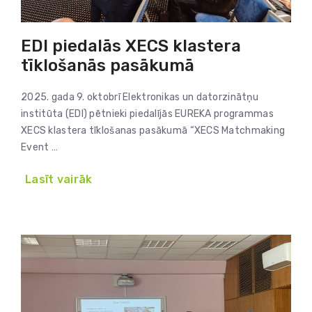
EDI piedalās XECS klastera
tīklošanās pasākumā
2025. gada 9. oktobrī Elektronikas un datorzinātņu
institūta (EDI) pētnieki piedalījās EUREKA programmas
XECS klastera tīklošanas pasākumā “XECS Matchmaking
Event …
Lasīt vairāk