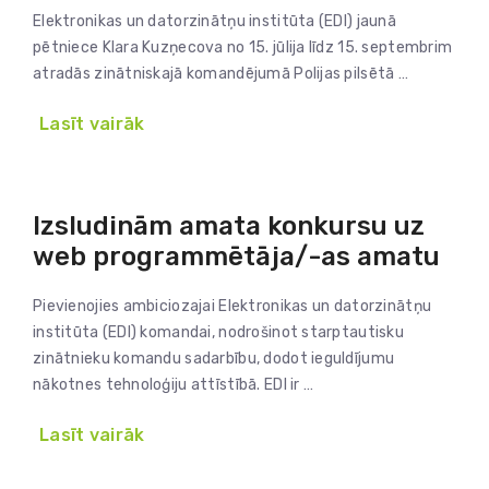
Elektronikas un datorzinātņu institūta (EDI) jaunā
pētniece Klara Kuzņecova no 15. jūlija līdz 15. septembrim
atradās zinātniskajā komandējumā Polijas pilsētā …
Lasīt vairāk
Izsludinām amata konkursu uz
web programmētāja/-as amatu
Pievienojies ambiciozajai Elektronikas un datorzinātņu
institūta (EDI) komandai, nodrošinot starptautisku
zinātnieku komandu sadarbību, dodot ieguldījumu
nākotnes tehnoloģiju attīstībā. EDI ir …
Lasīt vairāk