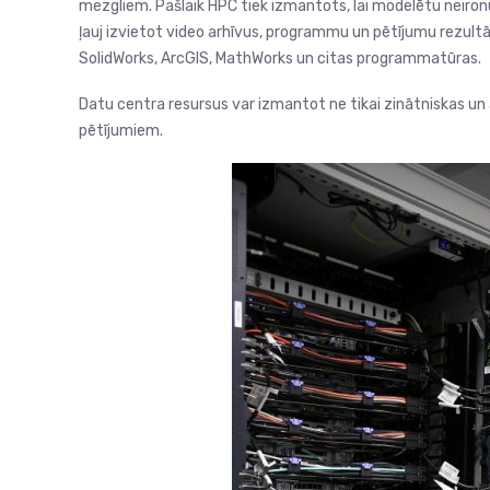
mezgliem. Pašlaik HPC tiek izmantots, lai modelētu neiron
ļauj izvietot video arhīvus, programmu un pētījumu rezult
SolidWorks, ArcGIS, MathWorks un citas programmatūras.
Datu centra resursus var izmantot ne tikai zinātniskas un 
pētījumiem.