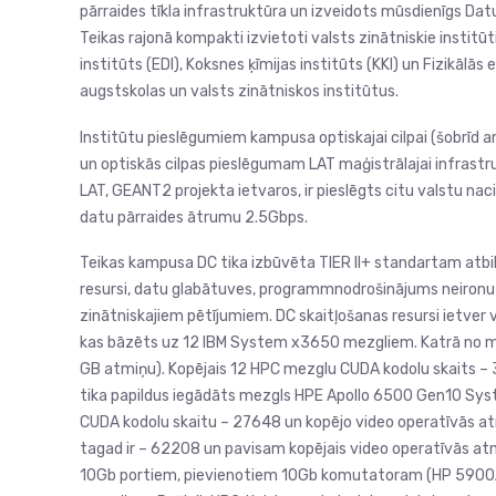
pārraides tīkla infrastruktūra un izveidots mūsdienīgs Dat
Teikas rajonā kompakti izvietoti valsts zinātniskie institūt
institūts (EDI), Koksnes ķīmijas institūts (KKI) un Fizikālās 
augstskolas un valsts zinātniskos institūtus.
Institūtu pieslēgumiem kampusa optiskajai cilpai (šobrīd ar
un optiskās cilpas pieslēgumam LAT maģistrālajai infrastr
LAT, GEANT2 projekta ietvaros, ir pieslēgts citu valstu n
datu pārraides ātrumu 2.5Gbps.
Teikas kampusa DC tika izbūvēta TIER II+ standartam atbils
resursi, datu glabātuves, programmnodrošinājums neironu 
zinātniskajiem pētījumiem. DC skaitļošanas resursi ietver
kas bāzēts uz 12 IBM System x3650 mezgliem. Katrā no me
GB atmiņu). Kopējais 12 HPC mezglu CUDA kodolu skaits – 
tika papildus iegādāts mezgls HPE Apollo 6500 Gen10 Sys
CUDA kodolu skaitu – 27648 un kopējo video operatīvās a
tagad ir – 62208 un pavisam kopējais video operatīvās at
10Gb portiem, pievienotiem 10Gb komutatoram (HP 5900