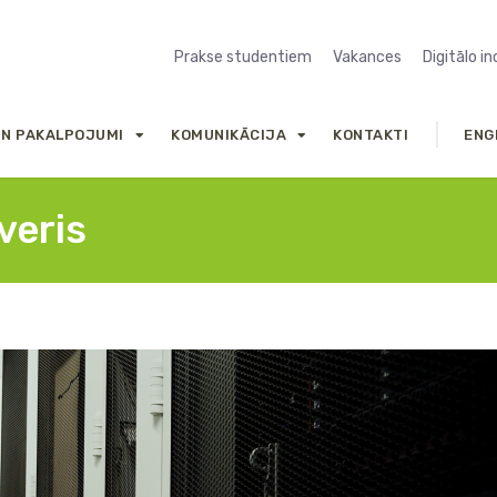
Prakse studentiem
Vakances
Digitālo i
UN PAKALPOJUMI
KOMUNIKĀCIJA
KONTAKTI
ENG
veris