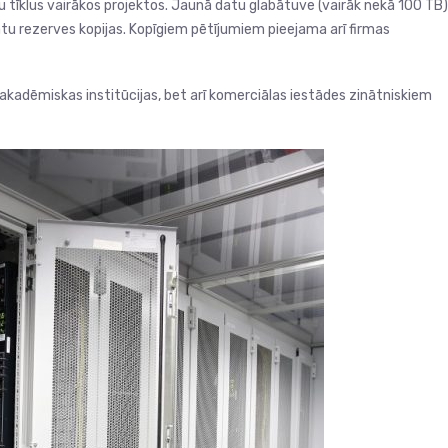
u tīklus vairākos projektos. Jaunā datu glabātuve (vairāk nekā 100 TB)
ātu rezerves kopijas. Kopīgiem pētījumiem pieejama arī firmas
akadēmiskas institūcijas, bet arī komerciālas iestādes zinātniskiem