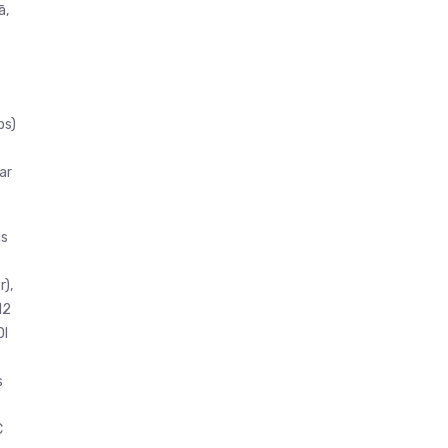
ā,
ps)
ar
as
),
12
DI
s
C