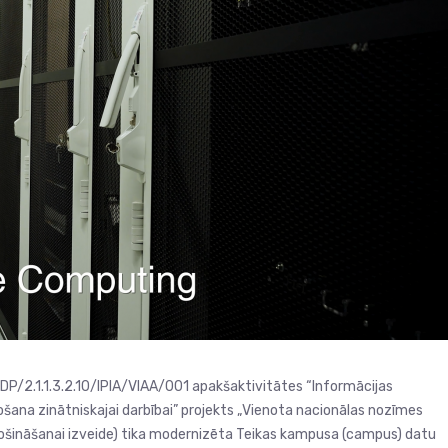
2DP/2.1.1.3.2.10/IPIA/VIAA/001 apakšaktivitātes “Informācijas
ošana zinātniskajai darbībai” projekts „Vienota nacionālas nozīmes
ošināšanai izveide) tika modernizēta Teikas kampusa (campus) datu