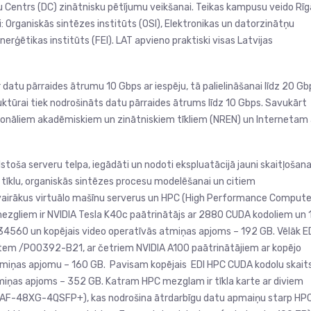
u Centrs (DC) zinātnisku pētījumu veikšanai. Teikas kampusu veido Rīg
i: Organiskās sintēzes institūts (OSI), Elektronikas un datorzinātņu
enerģētikas institūts (FEI). LAT apvieno praktiski visas Latvijas
 datu pārraides ātrumu 10 Gbps ar iespēju, tā palielināšanai līdz 20 Gb
uktūrai tiek nodrošināts datu pārraides ātrums līdz 10 Gbps. Savukārt
acionāliem akadēmiskiem un zinātniskiem tīkliem (NREN) un Internetam 
toša serveru telpa, iegādāti un nodoti ekspluatācijā jauni skaitļošan
tīklu, organiskās sintēzes procesu modelēšanai un citiem
 vairākus virtuālo mašīnu serverus un HPC (High Performance Computer
zgliem ir NVIDIA Tesla K40c paātrinātājs ar 2880 CUDA kodoliem un 
34560 un kopējais video operatīvās atmiņas apjoms – 192 GB. Vēlāk E
tem /P00392-B21, ar četriem NVIDIA A100 paātrinātājiem ar kopējo
tmiņas apjomu – 160 GB. Pavisam kopējais EDI HPC CUDA kodolu skait
miņas apjoms – 352 GB. Katram HPC mezglam ir tīkla karte ar diviem
AF-48XG-4QSFP+), kas nodrošina ātrdarbīgu datu apmaiņu starp HP