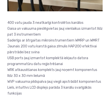
400 vatu jauda 3 neatkarīgi kontrolētos kanālos
Gaisa un vakuuma pieslēgvietas ļauj vienlaikus izmantot līdz
pat 3 instrumentiem
Saderīgs ar ātrgaitas mikroinstrumentiem WMRP un WMRT
Jaunais 200 vatu karstā gaisa zīmulis HAP200 efektīvai
pārstrādei bez svina
USB ports ļauj izmantot komplektā iekļauto datora
programmatūru datu reģistrēšanai
WRK atkausēšanas komplekts ļauj noņemt komponentus
līdz 30 x 30 mm lielumā
WVP vakuuma pildspalva ļauj viegli apstrādāt komponentus
Liels, intuitīvs LCD displejs parāda 3 kanālu svarīgākās
funkcijas