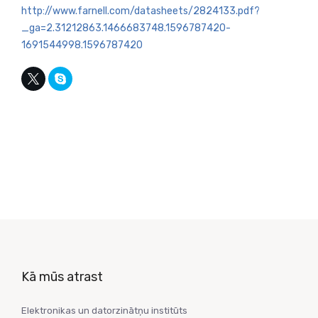
http://www.farnell.com/datasheets/2824133.pdf?
_ga=2.31212863.1466683748.1596787420-
1691544998.1596787420
Kā mūs atrast
Elektronikas un datorzinātņu institūts