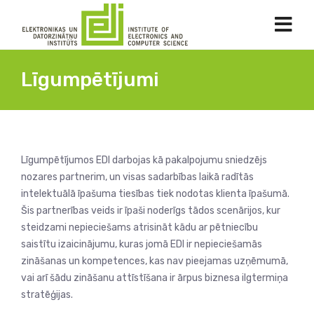
Līgumpētījumi
Līgumpētījumos EDI darbojas kā pakalpojumu sniedzējs
nozares partnerim, un visas sadarbības laikā radītās
intelektuālā īpašuma tiesības tiek nodotas klienta īpašumā.
Šis partnerības veids ir īpaši noderīgs tādos scenārijos, kur
steidzami nepieciešams atrisināt kādu ar pētniecību
saistītu izaicinājumu, kuras jomā EDI ir nepieciešamās
zināšanas un kompetences, kas nav pieejamas uzņēmumā,
vai arī šādu zināšanu attīstīšana ir ārpus biznesa ilgtermiņa
stratēģijas.