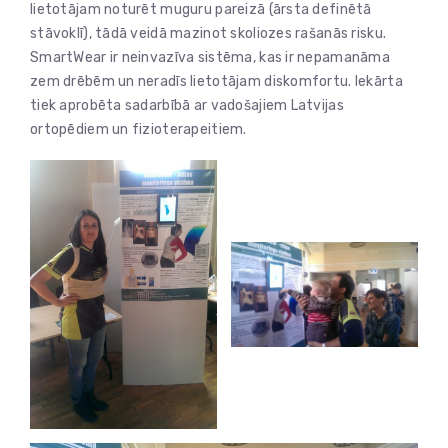
lietotājam noturēt muguru pareizā (ārsta definētā
stāvoklī), tādā veidā mazinot skoliozes rašanās risku.
SmartWear ir neinvazīva sistēma, kas ir nepamanāma
zem drēbēm un neradīs lietotājam diskomfortu. Iekārta
tiek aprobēta sadarbībā ar vadošajiem Latvijas
ortopēdiem un fizioterapeitiem.