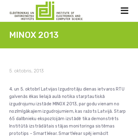
MINOX 2013
5. oktobris, 2013
4. un 5. oktobrī Latvijas Izgudrotāju dienas ietvaros RTU
galvenās ēkas lielajā aulā notika starptautiskā
izgudrojumu izstāde MINOX 2013, par godu vienam no
nozīmīgākajiem izgudrojumiem, kas ražots Latvijā. Starp
65 dalībnieku ekspozīcijām izstādē tika demonstrēts
Institūtā izstrādātais stājas monitoringa sistēmas
prototips – SmartWear. SmartWear spēj iemācīt