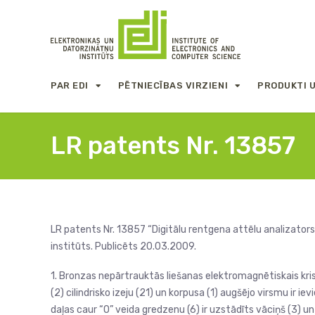
PAR EDI
PĒTNIECĪBAS VIRZIENI
PRODUKTI 
LR patents Nr. 13857
LR patents Nr. 13857 “Digitālu rentgena attēlu analizators 
institūts. Publicēts 20.03.2009.
1. Bronzas nepārtrauktās liešanas elektromagnētiskais kristal
(2) cilindrisko izeju (21) un korpusa (1) augšējo virsmu ir ie
daļas caur “O” veida gredzenu (6) ir uzstādīts vāciņš (3) un