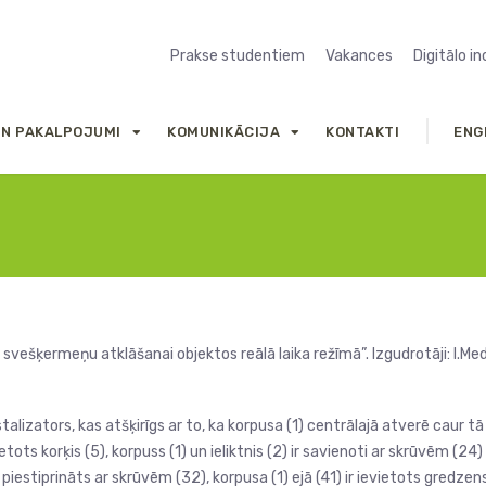
Prakse studentiem
Vakances
Digitālo i
UN PAKALPOJUMI
KOMUNIKĀCIJA
KONTAKTI
ENG
svešķermeņu atklāšanai objektos reālā laika režīmā”. Izgudrotāji: I.Med
izators, kas atšķirīgs ar to, ka korpusa (1) centrālajā atverē caur tā iz
vietots korķis (5), korpuss (1) un ieliktnis (2) ir savienoti ar skrūvēm (
 piestiprināts ar skrūvēm (32), korpusa (1) ejā (41) ir ievietots gredzen