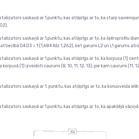
alizators saskaņā ar 1.punktu, kas atšķirīgs ar to, ka starp savienojum
102).
alizators saskaņā ar 1.punktu, kas atšķirīgs ar to, ka šķērsprofilu di
attiecībā D4:D3 = 1:(1,684 līdz 1,262), bet garumi L2 un L1 garums atrod
lizators saskaņā ar 1.punktu, kas atšķirīgs ar to, ka korpusa (1) centrā
 korpusā (1) izveidoti caurumi (8, 10, 11, 12, 13), pie kam caurumi (11, 1
lizators saskaņā ar 1. punktu, kas atšķirīgs ar to, ka konusveida ielik
lizators saskaņā ar 1.punktu, kas atšķirīgs ar to, ka apakšējā vāciņā (3)