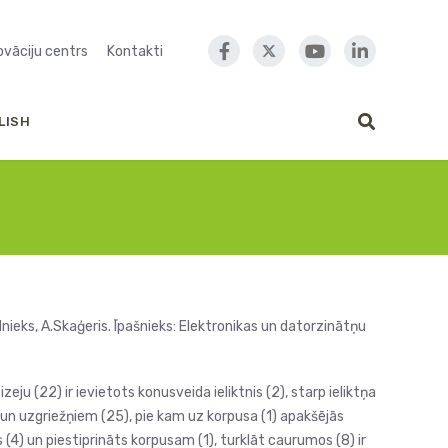
novāciju centrs
Kontakti
LISH
nieks, A.Skaģeris. Īpašnieks: Elektronikas un datorzinātņu
eju (22) ir ievietots konusveida ieliktnis (2), starp ieliktņa
24) un uzgriežņiem (25), pie kam uz korpusa (1) apakšējās
s (4) un piestiprināts korpusam (1), turklāt caurumos (8) ir