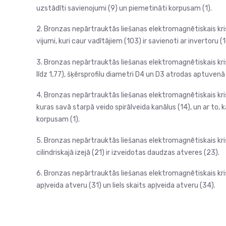
uzstādīti savienojumi (9) un piemetināti korpusam (1).
2. Bronzas nepārtrauktās liešanas elektromagnētiskais krist
vijumi, kuri caur vadītājiem (103) ir savienoti ar invertoru (
3. Bronzas nepārtrauktās liešanas elektromagnētiskais krist
līdz 1,77), šķērsprofilu diametri D4 un D3 atrodas aptuvenā 
4. Bronzas nepārtrauktās liešanas elektromagnētiskais krista
kuras savā starpā veido spirālveida kanālus (14), un ar to, ka
korpusam (1).
5. Bronzas nepārtrauktās liešanas elektromagnētiskais krista
cilindriskajā izejā (21) ir izveidotas daudzas atveres (23).
6. Bronzas nepārtrauktās liešanas elektromagnētiskais krista
apļveida atveru (31) un liels skaits apļveida atveru (34).