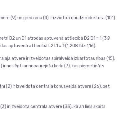
iem (9) un gredzenu (4) ir izvietoti daudzi induktora (101)
ametri D2 un D1 atrodas aptuvenā attiecībā D2:D1 = 1:(3,9
as aptuvenā attiecībā L2:L1 = 1:(1,208 līdz 1,16).
lajā atverē ir izveidotas spirālveidā izkārtotas ribas (15),
2) ir noslēgti ar necaurejošu korķi (7), kas piemetināts
tnī (2) ir izveidota centrālā konusveida atvere (26), bet
 ir izveidota centrālā atvere (33), kā arī liels skaits