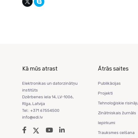
Kā mūs atrast
Ātrās saites
Elektronikas un datorzinātņu
Publikācijas
institūts
Projekti
Dzērbenes iela 14, LV-1006,
Tehnoloģiskie risināj
Rīga, Latvija
Tel.: +371 67554500
Zinātniskais žurnāls
info@edi.lv
Iepirkumi
Trauksmes celšana