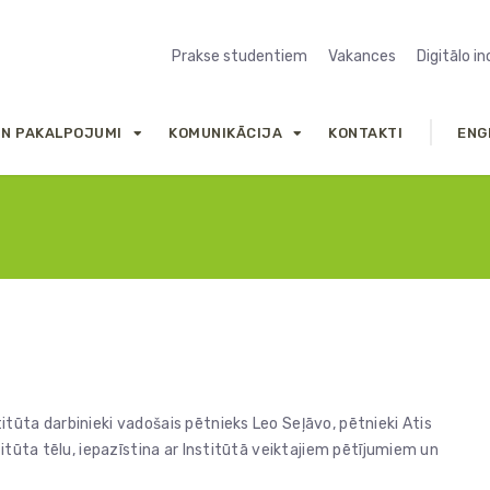
Prakse studentiem
Vakances
Digitālo i
UN PAKALPOJUMI
KOMUNIKĀCIJA
KONTAKTI
ENG
tūta darbinieki vadošais pētnieks Leo Seļāvo, pētnieki Atis
itūta tēlu, iepazīstina ar Institūtā veiktajiem pētījumiem un