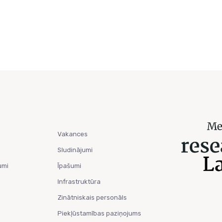
Vakances
Sludinājumi
umi
Īpašumi
Infrastruktūra
Zinātniskais personāls
Piekļūstamības paziņojums