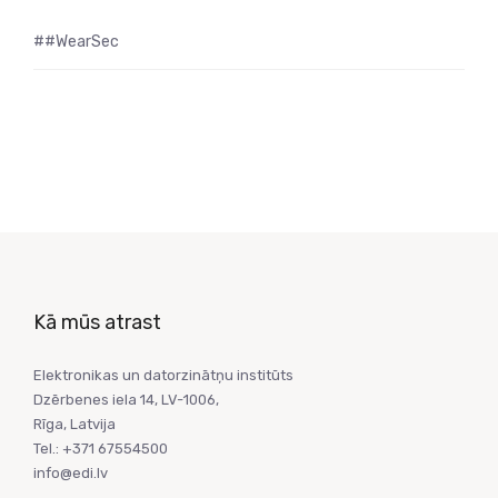
##WearSec
Kā mūs atrast
Elektronikas un datorzinātņu institūts
Dzērbenes iela 14, LV-1006,
Rīga, Latvija
Tel.: +371 67554500
info@edi.lv