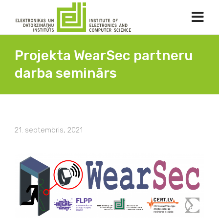
Projekta WearSec partneru
darba seminārs
21. septembris, 2021