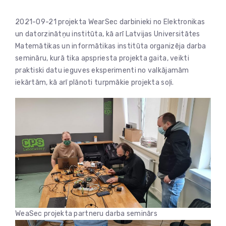
2021-09-21 projekta WearSec darbinieki no Elektronikas
un datorzinātņu institūta, kā arī Latvijas Universitātes
Matemātikas un informātikas institūta organizēja darba
semināru, kurā tika apspriesta projekta gaita, veikti
praktiski datu ieguves eksperimenti no valkājamām
iekārtām, kā arī plānoti turpmākie projekta soļi.
WeaSec projekta partneru darba seminārs