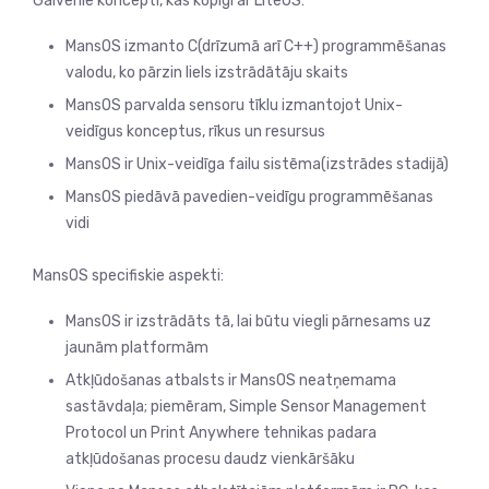
Galvenie koncepti, kas kopīgi ar LiteOS:
MansOS izmanto C(drīzumā arī C++) programmēšanas
valodu, ko pārzin liels izstrādātāju skaits
MansOS parvalda sensoru tīklu izmantojot Unix-
veidīgus konceptus, rīkus un resursus
MansOS ir Unix-veidīga failu sistēma(izstrādes stadijā)
MansOS piedāvā pavedien-veidīgu programmēšanas
vidi
MansOS specifiskie aspekti:
MansOS ir izstrādāts tā, lai būtu viegli pārnesams uz
jaunām platformām
Atkļūdošanas atbalsts ir MansOS neatņemama
sastāvdaļa; piemēram, Simple Sensor Management
Protocol un Print Anywhere tehnikas padara
atkļūdošanas procesu daudz vienkāršāku