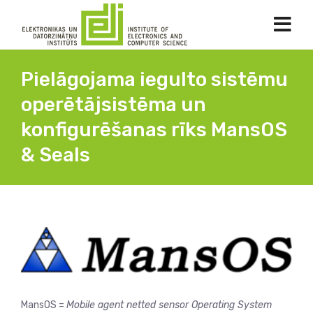
Pielāgojama iegulto sistēmu
operētājsistēma un
konfigurēšanas rīks MansOS
& Seals
MansOS =
Mobile agent netted sensor Operating System