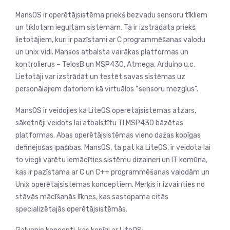
MansOS ir operētājsistēma priekš bezvadu sensoru tīkliem
un tīklotam iegultām sistēmām. Tā ir izstrādāta priekš
lietotājiem, kuri ir pazīstami ar C programmēšanas valodu
un unix vidi. Mansos atbalsta vairākas platformas un
kontrolierus – TelosB un MSP430, Atmega, Arduino u.c.
Lietotāji var izstrādāt un testēt savas sistēmas uz
personālajiem datoriem kā virtuālos “sensoru mezglus”.
MansOS ir veidojies kā LiteOS operētājsistēmas atzars,
sākotnēji veidots lai atbalstītu TI MSP430 bāzētas
platformas. Abas operētājsistēmas vieno dažas kopīgas
definējošas īpašības. MansOS, tā pat kā LiteOS, ir veidota lai
to viegli varētu iemācīties sistēmu dizaineri un IT komūna,
kas ir pazīstama ar C un C++ programmēšanas valodām un
Unix operētājsistēmas konceptiem. Mērķis ir izvairīties no
stāvās mācīšanās līknes, kas sastopama citās
specializētajās operētājsistēmās.