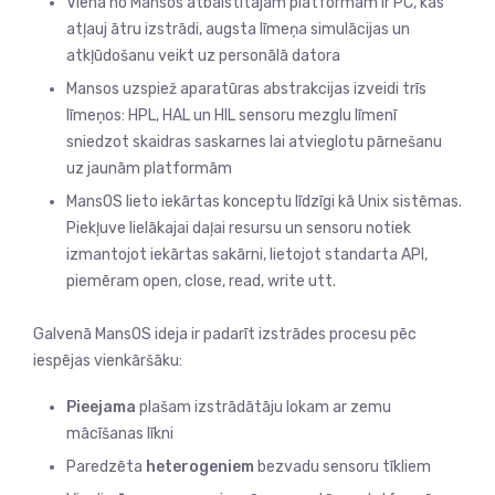
Viena no Mansos atbalstītajām platformām ir PC, kas
atļauj ātru izstrādi, augsta līmeņa simulācijas un
atkļūdošanu veikt uz personālā datora
Mansos uzspiež aparatūras abstrakcijas izveidi trīs
līmeņos: HPL, HAL un HIL sensoru mezglu līmenī
sniedzot skaidras saskarnes lai atvieglotu pārnešanu
uz jaunām platformām
MansOS lieto iekārtas konceptu līdzīgi kā Unix sistēmas.
Piekļuve lielākajai daļai resursu un sensoru notiek
izmantojot iekārtas sakārni, lietojot standarta API,
piemēram open, close, read, write utt.
Galvenā MansOS ideja ir padarīt izstrādes procesu pēc
iespējas vienkāršāku:
Pieejama
plašam izstrādātāju lokam ar zemu
mācīšanas līkni
Paredzēta
heterogeniem
bezvadu sensoru tīkliem