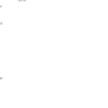
2010
šu
āt
,
ar