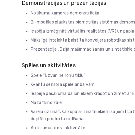
Demonstrācijas un prezentācijas
Notikumu kameras demonstrācija
Bi-modālas plaukstas biometrijas sistēmas demons
Iespēja izmēģināt virtuālās realitātes (VR) un paplaš
Mākslīgā intelekta balstīta konveijera robotikas si
Prezentācija „Dziļā mašīnmācīšanās un sintētiskie 
Spēles un aktivitātes
Spēle “Uzvari neironu tīklu”
Kvantu sensora spēle ar balvām
Iespēja pasākuma dalībniekiem krāsot un zīmēt ar E
Mazā “kino zāle”
Varēja uzzināt, kā kopā ar zinātniekiem saņemt Latv
digitālo produktu radīšanai
Auto simulatora aktivitāte