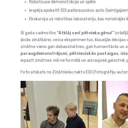
Robotsuņa demonstrācija un spēle
Iespēja apskatīt EDI pašbraucošos auto (laimīgajiem
Ekskursija uz robotikas laboratoriju, kas norisinājās 
Šī gada vadmotīvs
“Atklāj sevī pētnieka gēnu!”
izrādīj
ļāvās zinātkārei, veica eksperimentus, klausījās lekcijas 
zinātne vieno gan dabaszinātnes, gan humanitārās un s
paraugdemonstrējumi, pētnieciskās pastaigas, izl
iepazīt zinātnes vidi neformālā un aizraujošā gaisotnē, 
Foto atskats no Zinātnieku nakts EDI (Fotogrāfiju auto