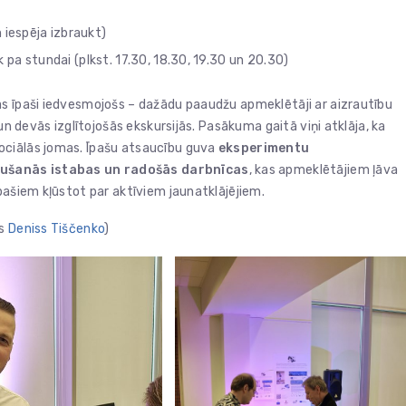
 iespēja izbraukt)
ik pa stundai (plkst. 17.30, 18.30, 19.30 un 20.30)
ās īpaši iedvesmojošs – dažādu paaudžu apmeklētāji ar aizrautību
un devās izglītojošās ekskursijās. Pasākuma gaitā viņi atklāja, ka
ociālās jomas. Īpašu atsaucību guva
eksperimentu
aušanās istabas un radošās darbnīcas
, kas apmeklētājiem ļāva
pašiem kļūstot par aktīviem jaunatklājējiem.
rs
Deniss Tiščenko
)