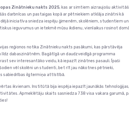
ropas Zinātnieku nakts 2025
, kas ar simtiem aizraujošu aktivitā
ošās darbnīcas un pastaigas kopā ar pētniekiem atklāja zinātni kā
adējā iniciatīva sniedza iespēju ģimenēm, skolēniem, studentiem un
ktiskus ieguvumus un ietekmē mūsu ikdienu, vienlaikus rosinot dom
vijas reģionos notika Zinātnieku nakts pasākumi, kas pārstāvēja
ām līdz dabaszinātnēm. Bagātīgā un daudzveidīgā programma
rast sev interesantāko veidu, kā iepazīt zinātnes pasauli. Īpaši
šodien vēl skolēni un studenti, bet rīt jau nākotnes pētnieki,
as sabiedrības ilgtermiņa attīstībā.
vērtas ikvienam. Institūtā bija iespēja iepazīt jaunākās tehnoloģijas
tivitātes. Apmeklētāju skaits sasniedza 738 visa vakara garumā, p
ies!