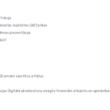
trācija
inātās realitātes (AR) brilles
stēmas prezentācija
dati”
DI jomām saistītus attēlus
ijas Digitālā akseleratora sniegto finansiālo atbalstu un apmācība