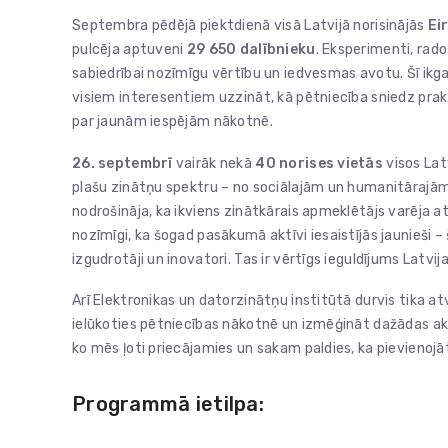
Septembra pēdējā piektdienā visā Latvijā norisinājās
Ei
pulcēja aptuveni
29 650 dalībnieku
. Eksperimenti, rad
sabiedrībai nozīmīgu vērtību un iedvesmas avotu. Šī ikg
visiem interesentiem uzzināt, kā pētniecība sniedz pra
par jaunām iespējām nākotnē.
26. septembrī
vairāk nekā
40 norises vietās
visos Lat
plašu zinātņu spektru – no sociālajām un humanitāraj
nodrošināja, ka ikviens zinātkārais apmeklētājs varēja at
nozīmīgi, ka šogad pasākumā aktīvi iesaistījās jaunieši – 
izgudrotāji un inovatori. Tas ir vērtīgs ieguldījums Latvij
Arī Elektronikas un datorzinātņu institūtā durvis tika at
ielūkoties pētniecības nākotnē un izmēģināt dažādas ak
ko mēs ļoti priecājamies un sakam paldies, ka pievienojāt
Programmā ietilpa: