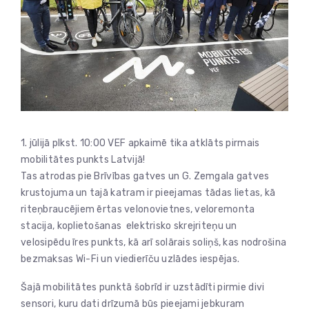
1. jūlijā plkst. 10:00 VEF apkaimē tika atklāts pirmais
mobilitātes punkts Latvijā!
Tas atrodas pie Brīvības gatves un G. Zemgala gatves
krustojuma un tajā katram ir pieejamas tādas lietas, kā
riteņbraucējiem ērtas velonovietnes, veloremonta
stacija, koplietošanas elektrisko skrejriteņu un
velosipēdu īres punkts, kā arī solārais soliņš, kas nodrošina
bezmaksas Wi-Fi un viedierīču uzlādes iespējas.
Šajā mobilitātes punktā šobrīd ir uzstādīti pirmie divi
sensori, kuru dati drīzumā būs pieejami jebkuram