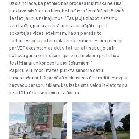
Ozols norāda, ka pētniecības procesā ir būtiska ne tikai
piekļuve pilsētas datiem, bet arī iespēja reālā pilsētvidē
testēt jaunus risinājumus: “Tas ļauj uzlabot sistēmu
veiktspēju, padara risinājumus noturīgākus pret
apkārtējās vides ietekmēm, kā arī pierāda to
darbotiesspēju potenciālajiem klientiem. Esam priecīgi
par VEF ekosistēmas aktivitāti un attīstību, jo tā ir
būtiska gan uzņēmējiem, gan zinātniekiem prototipu
testēšanai un konceptu pierādījumiem.”
Papildu VEF mobilitātes punkta sensora datu
izmantošanai, EDI piedāvā piekļuvi atvērtam 100 mezglu
bezvadu sensoru tīklam, kas izskaisītā veidā izvietots pa
institūta ēkas septiņiem stāviem.