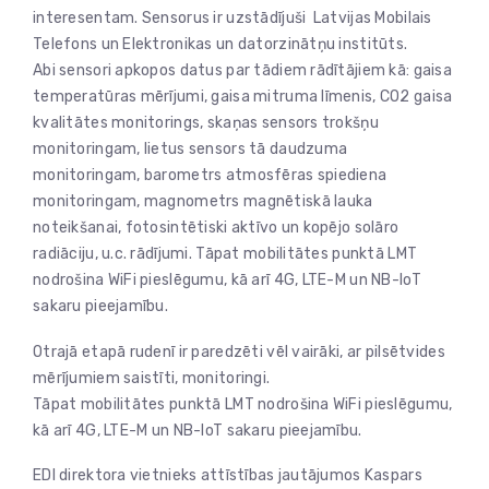
interesentam. Sensorus ir uzstādījuši Latvijas Mobilais
Telefons un Elektronikas un datorzinātņu institūts.
Abi sensori apkopos datus par tādiem rādītājiem kā: gaisa
temperatūras mērījumi, gaisa mitruma līmenis, CO2 gaisa
kvalitātes monitorings, skaņas sensors trokšņu
monitoringam, lietus sensors tā daudzuma
monitoringam, barometrs atmosfēras spiediena
monitoringam, magnometrs magnētiskā lauka
noteikšanai, fotosintētiski aktīvo un kopējo solāro
radiāciju, u.c. rādījumi. Tāpat mobilitātes punktā LMT
nodrošina WiFi pieslēgumu, kā arī 4G, LTE-M un NB-IoT
sakaru pieejamību.
Otrajā etapā rudenī ir paredzēti vēl vairāki, ar pilsētvides
mērījumiem saistīti, monitoringi.
Tāpat mobilitātes punktā LMT nodrošina WiFi pieslēgumu,
kā arī 4G, LTE-M un NB-IoT sakaru pieejamību.
EDI direktora vietnieks attīstības jautājumos Kaspars