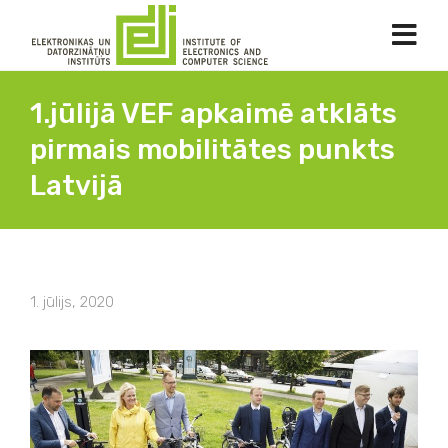
1.jūlijā VEF apkaimē atklāts
pirmais mobilitātes punkts
Latvijā
1. jūlijs, 2020