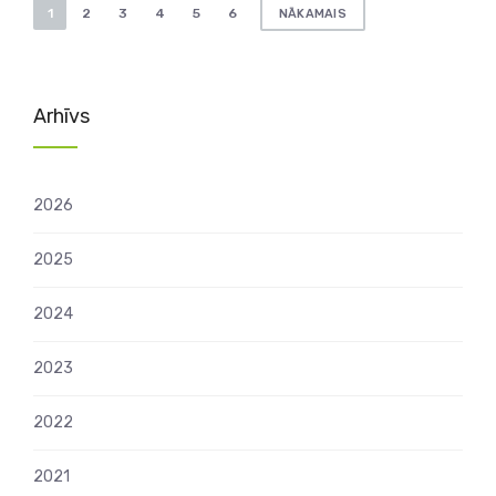
Ziņu
1
2
3
4
5
6
NĀKAMAIS
numerācija
pēc
lappusēm
Arhīvs
2026
2025
2024
2023
2022
2021