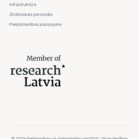
Infrastruktūra
Zinātniskais personāls
Piekļūstamības paziņojums
© 2026 Elektronikas un datorzinātņu institūts. Visas tiesības