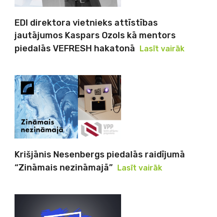
EDI direktora vietnieks attīstības
jautājumos Kaspars Ozols kā mentors
piedalās VEFRESH hakatonā
Lasīt vairāk
Krišjānis Nesenbergs piedalās raidījumā
“Zināmais nezināmajā”
Lasīt vairāk