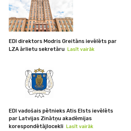
EDI direktors Modris Greitāns ievēlēts par
LZA ārlietu sekretāru
Lasīt vairāk
EDI vadošais pētnieks Atis Elsts ievēlēts
par Latvijas Zinātņu akadēmijas
korespondētājlocekli
Lasīt vairāk