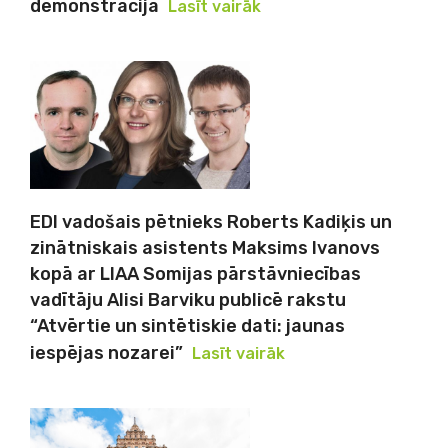
demonstrācija
Lasīt vairāk
EDI vadošais pētnieks Roberts Kadiķis un
zinātniskais asistents Maksims Ivanovs
kopā ar LIAA Somijas pārstāvniecības
vadītāju Alisi Barviku publicē rakstu
“Atvērtie un sintētiskie dati: jaunas
iespējas nozarei”
Lasīt vairāk