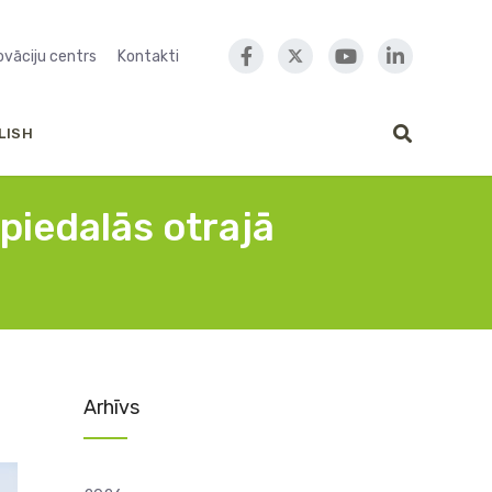
novāciju centrs
Kontakti
LISH
piedalās otrajā
Arhīvs