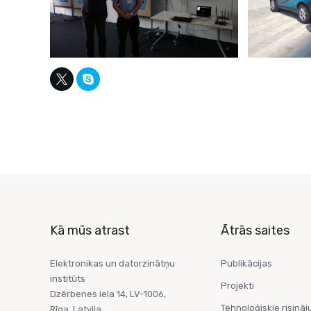
Kā mūs atrast
Ātrās saites
Elektronikas un datorzinātņu
Publikācijas
institūts
Projekti
Dzērbenes iela 14, LV-1006,
Tehnoloģiskie risināj
Rīga, Latvija