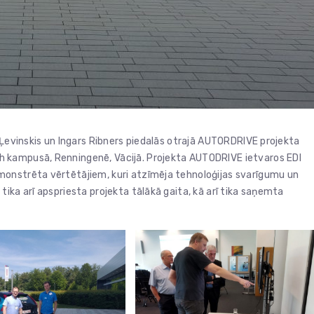
 Ļevinskis un Ingars Ribners piedalās otrajā AUTORDRIVE projekta
 kampusā, Renningenē, Vācijā. Projekta AUTODRIVE ietvaros EDI
monstrēta vērtētājiem, kuri atzīmēja tehnoloģijas svarīgumu un
ika arī apspriesta projekta tālākā gaita, kā arī tika saņemta