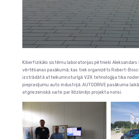
Kiberfizikālo sistēmu laboratorijas pētnieki Aleksandars
vērtēšanas pasākumā, kas tiek organizēts Robert-Bosch
izstrādātā atteikumnoturīgā V2X tehnoloģija tika node
pieprasījumu auto industrijā. AUTODRIVE pasākuma laikā t
atgriezeniskā saite par līdzšinējo projekta norisi.