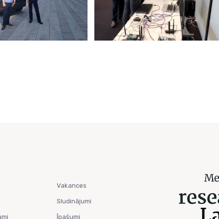
Vakances
Sludinājumi
umi
Īpašumi