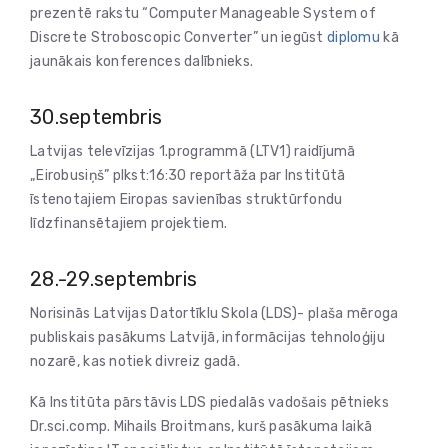
prezentē rakstu “Computer Manageable System of
Discrete Stroboscopic Converter” un iegūst
diplomu
kā
jaunākais konferences dalībnieks.
30.septembris
Latvijas televīzijas 1.programmā (LTV1) raidījumā
„Eirobusiņš” plkst:16:30 reportāža par Institūtā
īstenotajiem Eiropas savienības struktūrfondu
līdzfinansētajiem projektiem.
28.-29.septembris
Norisinās Latvijas Datortīklu Skola (LDS)- plaša mēroga
publiskais pasākums Latvijā, informācijas tehnoloģiju
nozarē, kas notiek divreiz gadā.
Kā Institūta pārstāvis LDS piedalās vadošais pētnieks
Dr.sci.comp. Mihails Broitmans, kurš pasākuma laikā