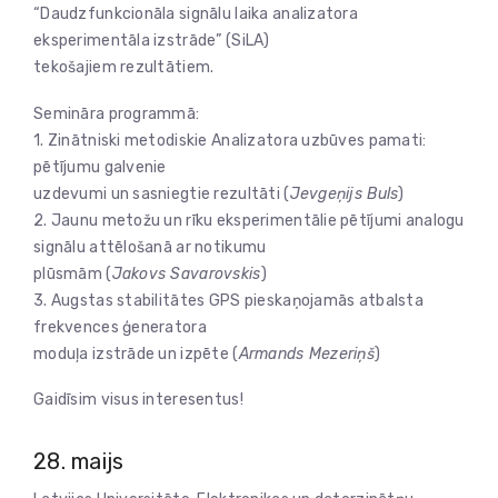
“Daudzfunkcionāla signālu laika analizatora
eksperimentāla izstrāde” (SiLA)
tekošajiem rezultātiem.
Semināra programmā:
1. Zinātniski metodiskie Analizatora uzbūves pamati:
pētījumu galvenie
uzdevumi un sasniegtie rezultāti (
Jevgeņijs Buls
)
2. Jaunu metožu un rīku eksperimentālie pētījumi analogu
signālu attēlošanā ar notikumu
plūsmām (
Jakovs Savarovskis
)
3. Augstas stabilitātes GPS pieskaņojamās atbalsta
frekvences ģeneratora
moduļa izstrāde un izpēte (
Armands Mezeriņš
)
Gaidīsim visus interesentus!
28. maijs