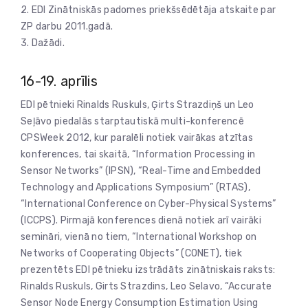
2. EDI Zinātniskās padomes priekšsēdētāja atskaite par
ZP darbu 2011.gadā.
3. Dažādi.
16-19. aprīlis
EDI pētnieki Rinalds Ruskuls, Ģirts Strazdiņš un Leo
Seļāvo piedalās starptautiskā multi-konferencē
CPSWeek 2012, kur paralēli notiek vairākas atzītas
konferences, tai skaitā, “Information Processing in
Sensor Networks” (IPSN), “Real-Time and Embedded
Technology and Applications Symposium” (RTAS),
“International Conference on Cyber-Physical Systems”
(ICCPS). Pirmajā konferences dienā notiek arī vairāki
semināri, vienā no tiem, “International Workshop on
Networks of Cooperating Objects” (CONET), tiek
prezentēts EDI pētnieku izstrādāts zinātniskais raksts:
Rinalds Ruskuls, Girts Strazdins, Leo Selavo, “Accurate
Sensor Node Energy Consumption Estimation Using