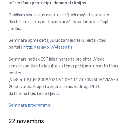
arī
sistēmu prototipu demonstrācijas.
Gaidīsim visus interesentus, it īpaši maģistrantus un
doktorantus, kas darbojas vai vēlas sadarboties šajās
jomās.
Semināra apmeklētājus lūdzam iepriekš pieteikties
portālā
http://selavo.lv/viesentis
Seminārs notiek ESF līdzfinansētā projekta „Viedo
sensoru un tīklotu iegulto sistēmu pētījumu un attīstības
centrs
(VieSenTIS)”,Nr.2009/0219/1DP/1.1.1.2.0/09/APIA/VIAA/0
20 ietvaros. Projekta zinātniskais vadītājs Ph.D.
datorzinātnēs Leo Seļāvo.
Semināra programma.
22.novembris