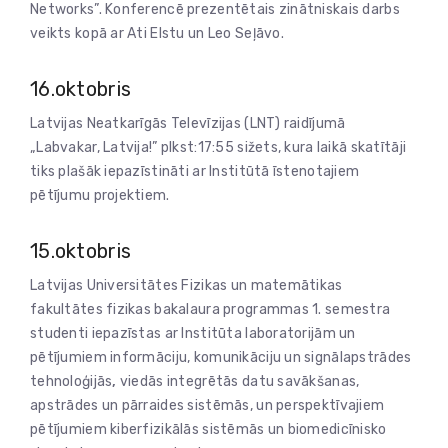
Networks”. Konferencē prezentētais zinātniskais darbs
veikts kopā ar Ati Elstu un Leo Seļāvo.
16.oktobris
Latvijas Neatkarīgās Televīzijas (LNT) raidījumā
„Labvakar, Latvija!” plkst:17:55 sižets, kura laikā skatītāji
tiks plašāk iepazīstināti ar Institūtā īstenotajiem
pētījumu projektiem.
15.oktobris
Latvijas Universitātes Fizikas un matemātikas
fakultātes fizikas bakalaura programmas 1. semestra
studenti iepazīstas ar Institūta laboratorijām un
pētījumiem informāciju, komunikāciju un signālapstrādes
tehnoloģijās
,
viedās integrētās datu savākšanas,
apstrādes un pārraides sistēmās, un perspektīvajiem
pētījumiem kiberfizikālās sistēmās un biomedicīnisko