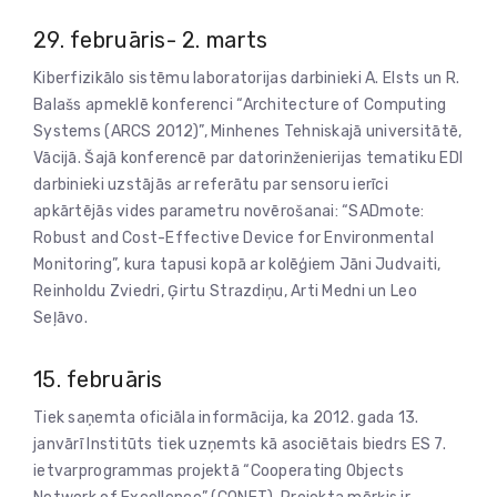
29. februāris- 2. marts
Kiberfizikālo sistēmu laboratorijas darbinieki A. Elsts un R.
Balašs apmeklē konferenci “Architecture of Computing
Systems (ARCS 2012)”, Minhenes Tehniskajā universitātē,
Vācijā. Šajā konferencē par datorinženierijas tematiku EDI
darbinieki uzstājās ar referātu par sensoru ierīci
apkārtējās vides parametru novērošanai: “SADmote:
Robust and Cost-Effective Device for Environmental
Monitoring”, kura tapusi kopā ar kolēģiem Jāni Judvaiti,
Reinholdu Zviedri, Ģirtu Strazdiņu, Arti Medni un Leo
Seļāvo.
15. februāris
Tiek saņemta oficiāla informācija, ka 2012. gada 13.
janvārī Institūts tiek uzņemts kā asociētais biedrs ES 7.
ietvarprogrammas projektā “Cooperating Objects