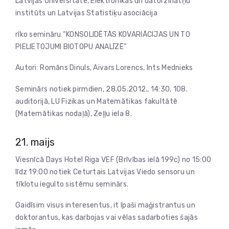
Latvijas Universitāte, Elektronikas un datorzinātņu
institūts un Latvijas Statistiķu asociācija
rīko semināru “KONSOLIDĒTĀS KOVARIĀCIJAS UN TO
PIELIETOJUMI BIOTOPU ANALĪZĒ”
Autori: Romāns Dinuls, Aivars Lorencs, Ints Mednieks
Seminārs notiek pirmdien, 28.05.2012., 14:30, 108.
auditorijā, LU Fizikas un Matemātikas fakultātē
(Matemātikas nodaļā), Zeļļu iela 8.
21. maijs
Viesnīcā Days Hotel Riga VEF (Brīvības ielā 199c) no 15:00
līdz 19:00 notiek Ceturtais Latvijas Viedo sensoru un
tīklotu iegulto sistēmu seminārs.
Gaidīsim visus interesentus, it īpaši maģistrantus un
doktorantus, kas darbojas vai vēlas sadarboties šajās