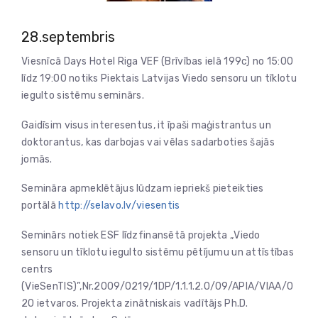
28.septembris
Viesnīcā Days Hotel Riga VEF (Brīvības ielā 199c) no 15:00
līdz 19:00 notiks Piektais Latvijas Viedo sensoru un tīklotu
iegulto sistēmu seminārs.
Gaidīsim visus interesentus, it īpaši maģistrantus un
doktorantus, kas darbojas vai vēlas sadarboties šajās
jomās.
Semināra apmeklētājus lūdzam iepriekš pieteikties
portālā
http://selavo.lv/viesentis
Seminārs notiek ESF līdzfinansētā projekta „Viedo
sensoru un tīklotu iegulto sistēmu pētījumu un attīstības
centrs
(VieSenTIS)”,Nr.2009/0219/1DP/1.1.1.2.0/09/APIA/VIAA/0
20 ietvaros. Projekta zinātniskais vadītājs Ph.D.