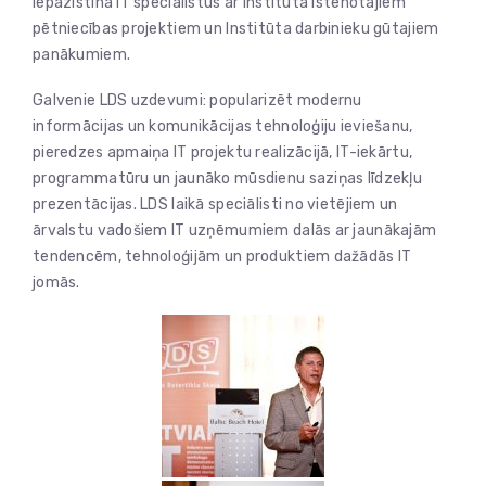
iepazīstina IT speciālistus ar Institūtā īstenotajiem
pētniecības projektiem un Institūta darbinieku gūtajiem
panākumiem.
Galvenie LDS uzdevumi: popularizēt modernu
informācijas un komunikācijas tehnoloģiju ieviešanu,
pieredzes apmaiņa IT projektu realizācijā, IT-iekārtu,
programmatūru un jaunāko mūsdienu saziņas līdzekļu
prezentācijas. LDS laikā speciālisti no vietējiem un
ārvalstu vadošiem IT uzņēmumiem dalās ar jaunākajām
tendencēm, tehnoloģijām un produktiem dažādās IT
jomās.