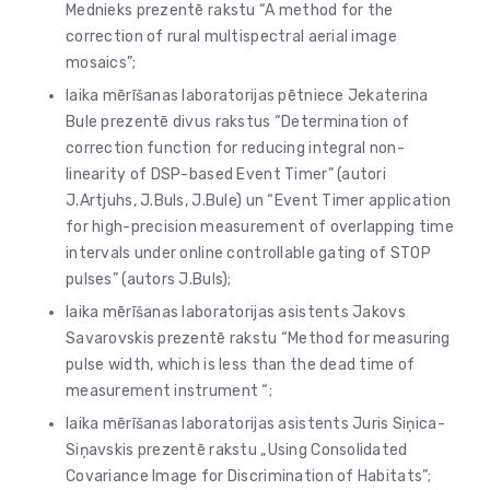
Mednieks prezentē rakstu “A method for the
correction of rural multispectral aerial image
mosaics”;
laika mērīšanas laboratorijas pētniece Jekaterina
Bule prezentē divus rakstus “Determination of
correction function for reducing integral non-
linearity of DSP-based Event Timer” (autori
J.Artjuhs, J.Buls, J.Bule) un “Event Timer application
for high-precision measurement of overlapping time
intervals under online controllable gating of STOP
pulses” (autors J.Buls);
laika mērīšanas laboratorijas asistents Jakovs
Savarovskis prezentē rakstu “Method for measuring
pulse width, which is less than the dead time of
measurement instrument “;
laika mērīšanas laboratorijas asistents Juris Siņica-
Siņavskis prezentē rakstu „Using Consolidated
Covariance Image for Discrimination of Habitats”;