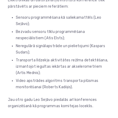
Elektronikas un datorzinātņu institūts konferencē tiek
pārstāvēts ar pieciem referātiem:
Sensoru programmēšana kā saliekamattēls (Leo
Seļāvo);
Bezvadu sensoru tīklu programmēšana
nespeciālistiem (Atis Elsts);
Neregulārā signālapstrāde un pielietojumi (Kaspars
Sudars);
Transporta līdzekļa aktivitātes režīma detektēšana,
izmantojot iegultas iekārtas ar akselerometriem
(Artis Mednis);
Video apstrādes algoritms transporta plūsmas
monitorēšanai (Roberts Kadiķis).
Jau otro gadu Leo Seļāvo piedalās arī konferences
organizēšanā kā programmas komitejas loceklis.