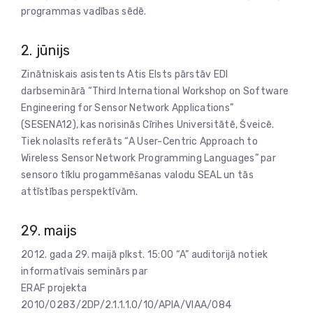
programmas vadības sēdē.
2. jūnijs
Zinātniskais asistents Atis Elsts pārstāv EDI
darbseminārā “Third International Workshop on Software
Engineering for Sensor Network Applications”
(SESENA12), kas norisinās Cīrihes Universitātē, Šveicē.
Tiek nolasīts referāts “A User-Centric Approach to
Wireless Sensor Network Programming Languages” par
sensoro tīklu progammēšanas valodu SEAL un tās
attīstības perspektīvām.
29. maijs
2012. gada 29. maijā plkst. 15:00 “A” auditorijā notiek
informatīvais seminārs par
ERAF projekta
2010/0283/2DP/2.1.1.1.0/10/APIA/VIAA/084