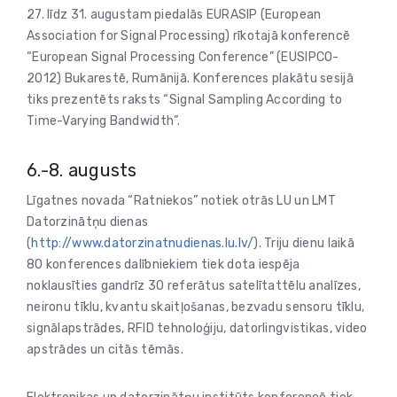
27. līdz 31. augustam piedalās EURASIP (European
Association for Signal Processing) rīkotajā konferencē
“European Signal Processing Conference” (EUSIPCO-
2012) Bukarestē, Rumānijā. Konferences plakātu sesijā
tiks prezentēts raksts “Signal Sampling According to
Time-Varying Bandwidth”.
6.-8. augusts
Līgatnes novada “Ratniekos” notiek otrās LU un LMT
Datorzinātņu dienas
(
http://www.datorzinatnudienas.lu.lv/
). Triju dienu laikā
80 konferences dalībniekiem tiek dota iespēja
noklausīties gandrīz 30 referātus satelītattēlu analīzes,
neironu tīklu, kvantu skaitļošanas, bezvadu sensoru tīklu,
signālapstrādes, RFID tehnoloģiju, datorlingvistikas, video
apstrādes un citās tēmās.