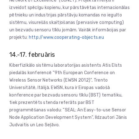
Network of Excellence” (CONET). Projekta mērķis ir
izveidot spēcīgu kopienu, kur pārstāvētas internacionālas
pētnieku un industrijas pārstāvju komandas no iegulto
sistēmu, visurešās skaitļošanas (pervasive computing)
un bezvadu sensoru tīklu jomām. Vairāk informācijas par
projektu:
http://www.cooperating-objects.eu
14.-17. februāris
Kiberfizikālo sistēmu laboratorijas asistents Atis Elsts
piedalās konferencē “9th European Conference on
Wireless Sensor Networks (EWSN 2012)”, Trento
Universitātē, Itālijā. EWSN, kura ir Eiropas vadošā
konference par bezvadu sensoru tīklu (BST) tematiku,
tiek prezentēts stenda referāts par BST
programmēšanas valodu: “SEAL: An Easy-to-use Sensor
Node Application Development System”, līdzautori Jānis
Judvaitis un Leo Seļāvo.