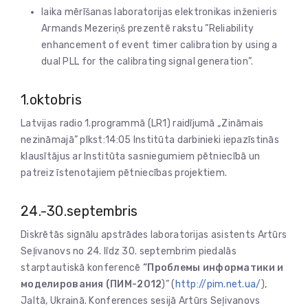
laika mērīšanas laboratorijas elektronikas inženieris
Armands Mezeriņš prezentē rakstu ”Reliability
enhancement of event timer calibration by using a
dual PLL for the calibrating signal generation”.
1.oktobris
Latvijas radio 1.programmā (LR1) raidījumā „Zināmais
nezināmajā” plkst:14:05 Institūta darbinieki iepazīstinās
klausītājus ar Institūta sasniegumiem pētniecībā un
patreiz īstenotajiem pētniecības projektiem.
24.-30.septembris
Diskrētās signālu apstrādes laboratorijas asistents Artūrs
Seļivanovs no 24. līdz 30. septembrim piedalās
starptautiskā konferencē
“Проблемы информатики и
моделирования (ПИМ-2012
)” (
http://pim.net.ua/
),
Jaltā, Ukrainā. Konferences sesijā Artūrs Seļivanovs