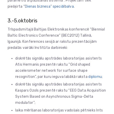
parametru atpazīšanas sistēma”. Projektam tiek
piešķirta
“Dienas biznesa” speciālbalva.
3.-5.oktobris
Trīspadsmitajā Baltijas Elektronikas konferencē “Biennial
Baltic Electronics Conference” (BEC2012) Tallinā,
Igaunijā. Konferences sesijā ar rakstu prezentācijām
piedalās vairāki Institūta darbinieki:
diskrētās signālu apstrādes laboratorijas asistents
Atis Hermanis prezentē rakstu “Grid shaped
accelerometer network for surface shape
recognition”, par kuru ieguva labākā raksta
diplomu
;
diskrētās signālu apstrādes laboratorijas asistents
Kaspars Ozols prezentē rakstu “EEG Data Acquisition
System Based on Asynchronous Sigma-Delta
modulator”;
laika mērīšanas laboratorijas vadošais pētnieks Ints