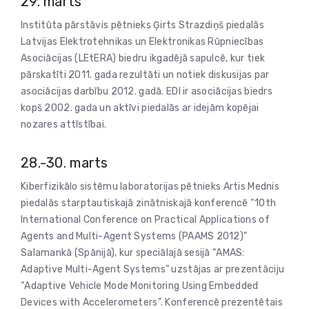
29. marts
Institūta pārstāvis pētnieks Ģirts Strazdiņš piedalās
Latvijas Elektrotehnikas un Elektronikas Rūpniecības
Asociācijas (LEtERA) biedru ikgadējā sapulcē, kur tiek
pārskatīti 2011. gada rezultāti un notiek diskusijas par
asociācijas darbību 2012. gadā. EDI ir asociācijas biedrs
kopš 2002. gada un aktīvi piedalās ar idejām kopējai
nozares attīstībai.
28.-30. marts
Kiberfizikālo sistēmu laboratorijas pētnieks Artis Mednis
piedalās starptautiskajā zinātniskajā konferencē “10th
International Conference on Practical Applications of
Agents and Multi-Agent Systems (PAAMS 2012)”
Salamankā (Spānijā), kur speciālajā sesijā “AMAS:
Adaptive Multi-Agent Systems” uzstājas ar prezentāciju
“Adaptive Vehicle Mode Monitoring Using Embedded
Devices with Accelerometers”. Konferencē prezentētais