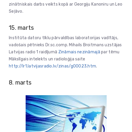
zinātniskais darbs veikts kopā ar Georgiju Kanoniru un Leo
Seļāvo.
15. marts
Institūta datoru tīklu pārvaldības laboratorijas vadītājs,
vadošais pētnieks Dr.sc.comp. Mihails Broitmans uzstājas
Latvijas radio 1 raidījumā
Zināmais nezināmajā
par tēmu
Mākslīgais intelekts un radioloģija saite
http://lr1.latvijasradio.lv/zinas/g00023.htm
.
8. marts