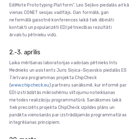
EdiMote Prototyping Platform”. Leo Seļāvo piedalās arī kā
vienas CONET sesijas vadītājs. Gan formālā, gan
neformālā gaisotnē konferences laikā tiek dibināti
kontakti un popularizēti EDI pētniecības rezultāti
ārvalstu pētnieku vidū.
2.-3. aprīlis
Laika mērīšanas laboratorijas vadošais pētnieks Ints
Mednieks un asistents Juris Siņica-Siņavskis piedalās ES
7.Ietvara programmas projekta ChipCheck
(
www.chipcheck.eu
) partneru sanāksmē, kur informē par
EDI izstrādātās mikroshēmu viltojumu noteikšanas
metodes realizāciju programmatūrā. Sanāksmes laikā
tiek precizēts projekta ChipCheck izpildes plāns un
panākta vienošanās par izstrādājamās programmatūras
integrēšanas principiem.