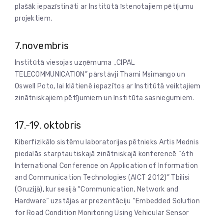
plašāk iepazīstināti ar Institūtā īstenotajiem pētījumu
projektiem.
7.novembris
Institūtā viesojas uzņēmuma „CIPAL
TELECOMMUNICATION” pārstāvji Thami Msimango un
Oswell Poto, lai klātienē iepazītos ar Institūtā veiktajiem
zinātniskajiem pētījumiem un Institūta sasniegumiem.
17.-19. oktobris
Kiberfizikālo sistēmu laboratorijas pētnieks Artis Mednis
piedalās starptautiskajā zinātniskajā konferencē “6th
International Conference on Application of Information
and Communication Technologies (AICT 2012)” Tbilisi
(Gruzijā), kur sesijā “Communication, Network and
Hardware” uzstājas ar prezentāciju “Embedded Solution
for Road Condition Monitoring Using Vehicular Sensor