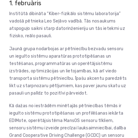
1. februāris
Institūtā dibināta “Kiber-fizikālo sistēmu laboratorija”
vadošā pētnieka Leo Seļāvo vadībā. Tās nosaukums
atspoguļo saikni starp datorinženieriju un tās ietekmi uz
fizisko, reālo pasauli.
Jaunā grupa nodarbojas ar pētniecību bezvadu sensoru
un iegulto sistēmu aparatūras prototipēšanas un
testēšanas, programmatūras un operētājsistēmu
izstrādes, optimizācijas un lietojamības, kā arī viedo
transporta sistēmu pētniecību. Īpašu akcentu paredzēts
likt uz starpnozaru pētījumiem, kas paver jaunu skatu uz
pasauli un palīdz to pozitīvi pārveidot.
Kā dažas no iestrādēm minētajās pētniecības tēmās ir
iegulto sistēmu prototipēšanas un profilēšanas iekārta
EDIMote, operētājsistēma MansOS sensoru tīkliem,
sensoru sistēmu izveide precīzai lauksaimniecībai, dalība
Grand Cooperative Driving Challenge (GCDC) un sensoru