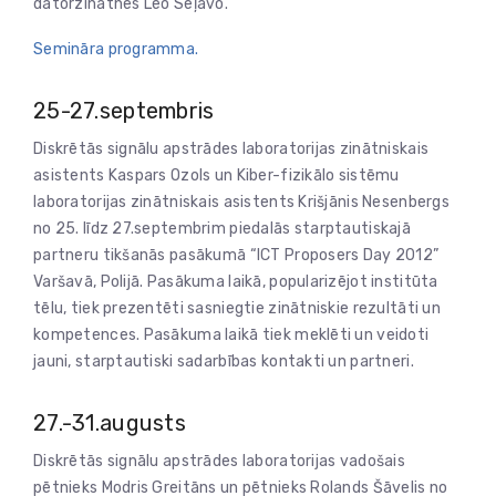
datorzinātnēs Leo Seļāvo.
Semināra programma.
25-27.septembris
Diskrētās signālu apstrādes laboratorijas zinātniskais
asistents Kaspars Ozols un Kiber-fizikālo sistēmu
laboratorijas zinātniskais asistents Krišjānis Nesenbergs
no 25. līdz 27.septembrim piedalās starptautiskajā
partneru tikšanās pasākumā “ICT Proposers Day 2012”
Varšavā, Polijā. Pasākuma laikā, popularizējot institūta
tēlu, tiek prezentēti sasniegtie zinātniskie rezultāti un
kompetences. Pasākuma laikā tiek meklēti un veidoti
jauni, starptautiski sadarbības kontakti un partneri.
27.-31.augusts
Diskrētās signālu apstrādes laboratorijas vadošais
pētnieks Modris Greitāns un pētnieks Rolands Šāvelis no