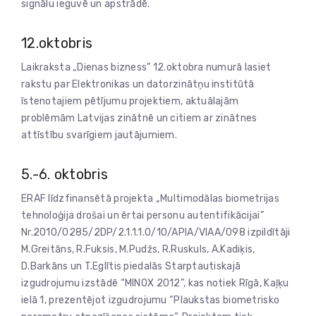
signālu ieguvē un apstrādē.
12.oktobris
Laikraksta „Dienas bizness” 12.oktobra numurā lasiet
rakstu par Elektronikas un datorzinātņu institūtā
īstenotajiem pētījumu projektiem, aktuālajām
problēmām Latvijas zinātnē un citiem ar zinātnes
attīstību svarīgiem jautājumiem.
5.-6. oktobris
ERAF līdzfinansētā projekta „Multimodālas biometrijas
tehnoloģija drošai un ērtai personu autentifikācijai”
Nr.2010/0285/2DP/2.1.1.1.0/10/APIA/VIAA/098 izpildītāji
M.Greitāns, R.Fuksis, M.Pudžs, R.Ruskuls, A.Kadiķis,
D.Barkāns un T.Eglītis piedalās Starptautiskajā
izgudrojumu izstādē “MINOX 2012”, kas notiek Rīgā, Kaļķu
ielā 1, prezentējot izgudrojumu “Plaukstas biometrisko