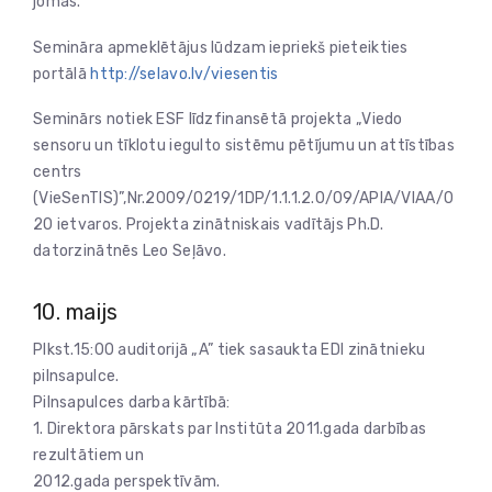
jomās.
Semināra apmeklētājus lūdzam iepriekš pieteikties
portālā
http://selavo.lv/viesentis
Seminārs notiek ESF līdzfinansētā projekta „Viedo
sensoru un tīklotu iegulto sistēmu pētījumu un attīstības
centrs
(VieSenTIS)”,Nr.2009/0219/1DP/1.1.1.2.0/09/APIA/VIAA/0
20 ietvaros. Projekta zinātniskais vadītājs Ph.D.
datorzinātnēs Leo Seļāvo.
10. maijs
Plkst.15:00 auditorijā „A” tiek sasaukta EDI zinātnieku
pilnsapulce.
Pilnsapulces darba kārtībā:
1. Direktora pārskats par Institūta 2011.gada darbības
rezultātiem un
2012.gada perspektīvām.