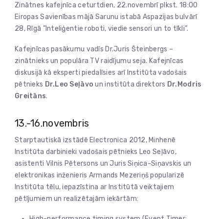
Zinātnes kafejnīca ceturtdien, 22.novembrī plkst. 18:00
Eiropas Savienības mājā Sarunu istabā Aspazijas bulvārī
28, Rīgā ”Inteliģentie roboti, viedie sensori un to tīkli”.
Kafejnīcas pasākumu
vadīs Dr.Juris Šteinbergs –
zinātnieks un populāra TV raidījumu seja. Kafejnīcas
diskusijā kā eksperti piedalīsies arī Institūta vadošais
pētnieks
Dr.Leo Seļāvo
un institūta direktors
Dr.Modris
Greitāns
.
13.-16.novembris
Starptautiskā izstādē Electronica 2012, Minhenē
Institūta darbinieki vadošais pētnieks Leo Seļāvo,
asistenti Vilnis Pētersons un Juris Siņica-Siņavskis un
elektronikas inženieris Armands Mezeriņš popularizē
Institūta tēlu, iepazīstina ar Institūtā veiktajiem
pētījumiem un realizētajām iekārtām:
High-performance timing system (Event Timer: