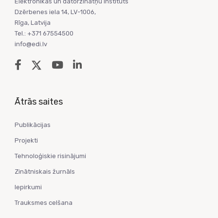
Elektronikas un datorzinātņu institūts
Dzērbenes iela 14, LV-1006,
Rīga, Latvija
Tel.: +371 67554500
info@edi.lv
Ātrās saites
Publikācijas
Projekti
Tehnoloģiskie risinājumi
Zinātniskais žurnāls
Iepirkumi
Trauksmes celšana