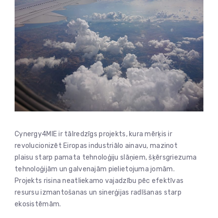
Cynergy4MIE ir tālredzīgs projekts, kura mērķis ir
revolucionizēt Eiropas industriālo ainavu, mazinot
plaisu starp pamata tehnoloģiju slāņiem, šķērsgriezuma
tehnoloģijām un galvenajām pielietojuma jomām.
Projekts risina neatliekamo vajadzību pēc efektīvas
resursu izmantošanas un sinerģijas radīšanas starp
ekosistēmām.