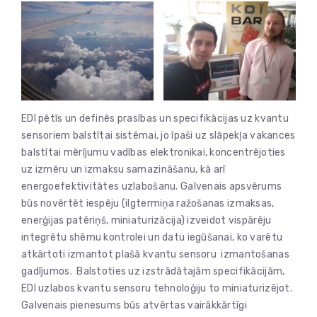
EDI pētīs un definēs prasības un specifikācijas uz kvantu
sensoriem balstītai sistēmai, jo īpaši uz slāpekļa vakances
balstītai mērījumu vadības elektronikai, koncentrējoties
uz izmēru un izmaksu samazināšanu, kā arī
energoefektivitātes uzlabošanu. Galvenais apsvērums
būs novērtēt iespēju (ilgtermiņa ražošanas izmaksas,
enerģijas patēriņš, miniaturizācija) izveidot vispārēju
integrētu shēmu kontrolei un datu iegūšanai, ko varētu
atkārtoti izmantot plašā kvantu sensoru izmantošanas
gadījumos. Balstoties uz izstrādātajām specifikācijām,
EDI uzlabos kvantu sensoru tehnoloģiju to miniaturizējot.
Galvenais pienesums būs atvērtas vairākkārtīgi