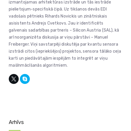
izmantojamas arhitektūras izstrāde un tās iestrāde
pielietojum-specifiskā čipā. Uz tikšanos devās EDI
vadošais pētnieks Rihards Novickis un zinātniskais
asisistents Andrejs Cvetkovs. Jau ir identificēts
galvenais sadarbības partneris – Silicon Austria (SAL), kā
arī noorganizēta diskusija ar viņu pārstāvi – Manuel
Freiberger. Viņi savstarpēji diskutēja par kvantu sensora
izstrādi citos (iepriekšējos) projektos, sensora tālāko ceļa
karti un piedāvātajām iespējām to integrēt ar viņu
mašīnmācīšanās algoritmiem.
Arhīvs