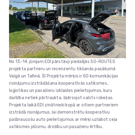
No 13.-14. jūnijam EDI pārstāvji piedalījās 5G-ROUTES
projekta partneru un recenzentu tikšanās pasākumā
Valgā un Tallinā. Šī Projekta mērķis ir 5G komunikācijas
risinājumu izstrādāšana kooperatīvās satiksmes,
loģistikas un pasažieru izklaides pielietojumos, kuru
darbība netiek pārtraukta, šķērsojot valsts robežas.
Projekta laikā EDI zinātnieki kopā ar citiem partneriem
izstrādā risinājumus, lai demonstrētu kooperatīvu
pašbraucošu auto pielietojumus ar mērķi uzlabot ceļa
satiksmes plūsmu, drošību un pasažieru ērtību.