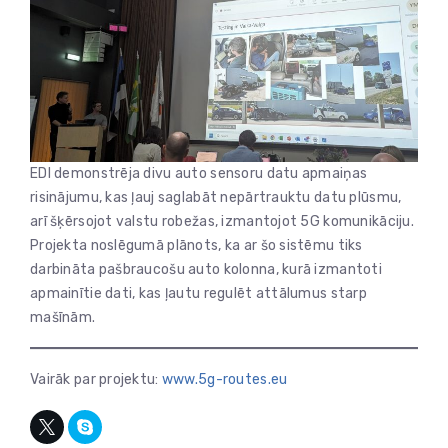
EDI demonstrēja divu auto sensoru datu apmaiņas
risinājumu, kas ļauj saglabāt nepārtrauktu datu plūsmu,
arī šķērsojot valstu robežas, izmantojot 5G komunikāciju.
Projekta noslēgumā plānots, ka ar šo sistēmu tiks
darbināta pašbraucošu auto kolonna, kurā izmantoti
apmainītie dati, kas ļautu regulēt attālumus starp
mašīnām.
Vairāk par projektu:
www.5g-routes.eu