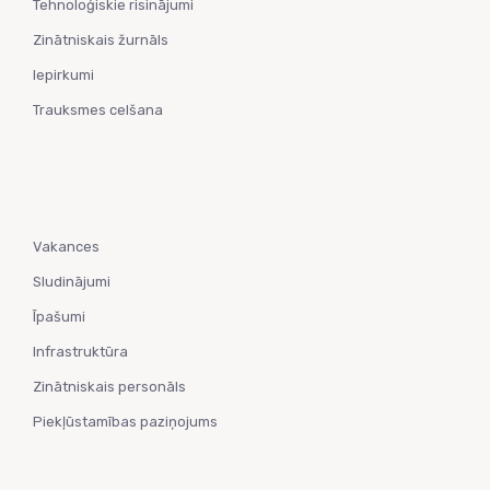
Tehnoloģiskie risinājumi
Zinātniskais žurnāls
Iepirkumi
Trauksmes celšana
Vakances
Sludinājumi
Īpašumi
Infrastruktūra
Zinātniskais personāls
Piekļūstamības paziņojums