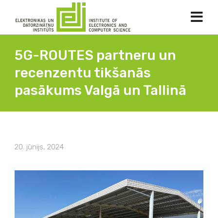
5G-ROUTES partneru un
recenzentu tikšanās
pasākums Valgā un Tallinā
20. jūnijs, 2024