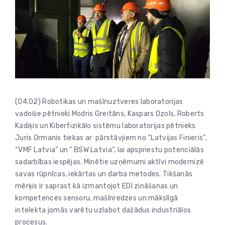
(04.02) Robotikas un mašīnuztveres laboratorijas
vadošie pētnieki Modris Greitāns, Kaspars Ozols, Roberts
Kadiķis un Kiberfizikālo sistēmu laboratorijas pētnieks
Juris Ormanis tiekas ar pārstāvjiem no “Latvijas Finieris”,
“VMF Latvia” un ” BSW Latvia”, lai apspriestu potenciālās
sadarbības iespējas. Minētie uzņēmumi aktīvi modernizē
savas rūpnīcas, iekārtas un darba metodes. Tikšanās
mērķis ir saprast kā izmantojot EDI zināšanas un
kompetences sensoru, mašīnredzes un mākslīgā
intelekta jomās varētu uzlabot dažādus industriālos
procesus.