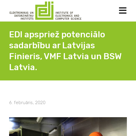
EDI apspriež potenciālo
sadarbību ar Latvijas
Finieris, VMF Latvia un BSW
Latvia.
6. februāris, 2020