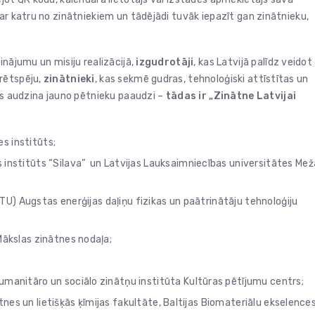
ar katru no zinātniekiem un tādējādi tuvāk iepazīt gan zinātnieku,
inājumu un misiju realizācijā,
izgudrotāji
, kas Latvijā palīdz veidot
rētspēju,
zinātnieki
, kas sekmē gudras, tehnoloģiski attīstītas un
as audzina jauno pētnieku paaudzi –
tādas ir „Zinātne Latvijai
es institūts;
 institūts “Silava” un Latvijas Lauksaimniecības universitātes Mež
TU) Augstas enerģijas daļiņu fizikas un paātrinātāju tehnoloģiju
Mākslas zinātnes nodaļa;
umanitāro un sociālo zinātņu institūta Kultūras pētījumu centrs;
tnes un lietišķās ķīmijas fakultāte, Baltijas Biomateriālu ekselence