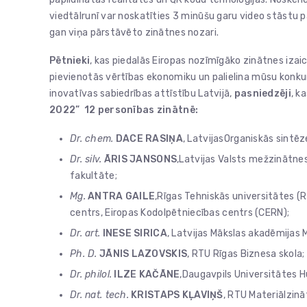
viedtālrunī var noskatīties 3 minūšu garu video stāstu p
gan viņa pārstāvēto zinātnes nozari.
Pētnieki
, kas piedalās Eiropas nozīmīgāko zinātnes izaic
pievienotās vērtības ekonomiku un palielina mūsu konku
inovatīvas sabiedrības attīstību Latvijā,
pasniedzēji
, k
2022” 12 personības zinātnē:
Dr. chem.
DACE RASIŅA
, LatvijasOrganiskās sintēz
Dr. silv.
ĀRIS JANSONS
,Latvijas Valsts mežzinātnes
fakultāte;
Mg.
ANTRA GAILE
,Rīgas Tehniskās universitātes (R
centrs, Eiropas Kodolpētniecības centrs (CERN);
Dr. art.
INESE SIRICA
, Latvijas Mākslas akadēmijas 
Ph. D.
JĀNIS LAZOVSKIS
, RTU Rīgas Biznesa skola;
Dr. philol.
ILZE KAČĀNE
,Daugavpils Universitātes H
Dr. nat. tech.
KRISTAPS KĻAVIŅŠ
, RTU Materiālzinā