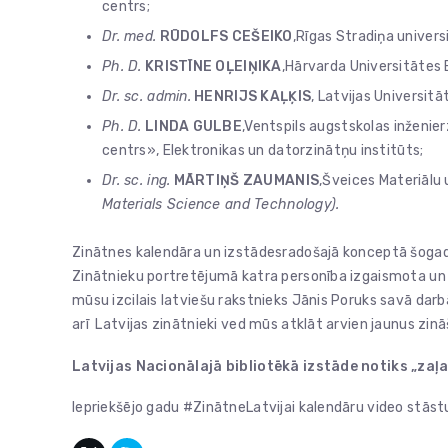
centrs;
Dr. med.
RŪDOLFS CEŠEIKO
,Rīgas Stradiņa univers
Ph. D.
KRISTĪNE OĻEIŅIKA
,Hārvarda Universitātes 
Dr. sc. admin.
HENRIJS KAĻĶIS
, Latvijas Universit
Ph. D.
LINDA GULBE
,Ventspils augstskolas inženie
centrs», Elektronikas un datorzinātņu institūts;
Dr. sc. ing.
MĀRTIŅŠ ZAUMANIS
,Šveices Materiālu 
Materials Science and Technology).
Zinātnes kalendāra un izstādesradošajā konceptā šogad a
Zinātnieku portretējumā katra personība izgaismota un iz
mūsu izcilais latviešu rakstnieks Jānis Poruks savā darbā
arī Latvijas zinātnieki ved mūs atklāt arvien jaunus zin
Latvijas Nacionālajā bibliotēkā izstāde notiks „zaļ
Iepriekšējo gadu #ZinātneLatvijai kalendāru video stāst