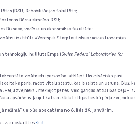
itātes (RSU) Rehabilitācijas fakultāte;
Bostonas Bērnu slimnīca, RSU;
ātes Biznesa, vadības un ekonomikas fakultāte;
rzinātņu institūts «Ventspils Starptautiskais radioastronomijas
un tehnoloģiju institūts Empa (
Swiss Federal Laboratories for
kcentēta zinātnieku personība, atklājot tās cilvēcisko pusi.
celta kā pērle, radot vitālu stāstu, kas iesaista un uzrunā. Gluži k
 „Pērļu zvejnieks”, meklējot pērles, veic garīgas attīstības ceļu – t
āšanu apvāršņus, ļaujot katram kādu brīdi justies kā pērļu zvejnieka
ajā režīmā” un būs apskatāma no 6. līdz 29. janvārim.
us var noskatīties
šeit
.