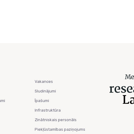
Vakances
Sludinājumi
umi
Īpašumi
Infrastruktūra
Zinātniskais personāls
Piekļūstamības paziņojums