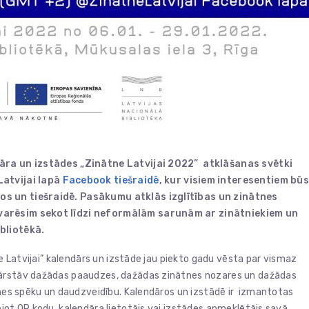
āra un izstādes „Zinātne Latvijai 2022” atklāšanas svētki
atvijai lapā
Facebook tiešraidē
, kur visiem interesentiem būs
os un tiešraidē. Pasākumu atklās izglītības un zinātnes
 varēsim sekot līdzi neformālām sarunām ar zinātniekiem un
ibliotēkā.
ne Latvijai” kalendārs un izstāde jau piekto gadu vēsta par vismaz
pārstāv dažādas paaudzes, dažādas zinātnes nozares un dažādas
ātnes spēku un daudzveidību. Kalendāros un izstādē ir izmantotas
ējot QR kodu, kalendāra lietotājs vai izstādes apmeklētājs savā