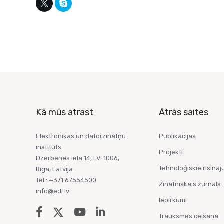
Kā mūs atrast
Ātrās saites
Elektronikas un datorzinātņu
Publikācijas
institūts
Projekti
Dzērbenes iela 14, LV-1006,
Tehnoloģiskie risināj
Rīga, Latvija
Tel.: +371 67554500
Zinātniskais žurnāls
info@edi.lv
Iepirkumi
Trauksmes celšana