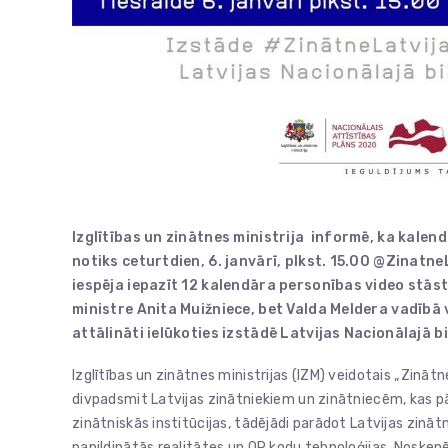
Izglītības un zinātnes ministrija informē, ka
kalend
notiks ceturtdien, 6. janvārī, plkst. 15.00
@ZinatneL
iespēja iepazīt 12 kalendāra personības video stāst
ministre
Anita Muižniece, bet Valda Meldera vadībā
attālināti ielūkoties izstādē Latvijas Nacionālajā b
Izglītības un zinātnes ministrijas (IZM) veidotais „Zināt
divpadsmit Latvijas zinātniekiem un zinātniecēm, kas 
zinātniskās institūcijas, tādējādi parādot Latvijas zin
papildinātās realitātes un QR kodu tehnoloģijas. Nosken