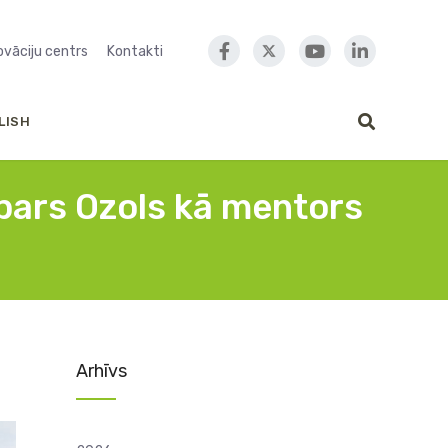
novāciju centrs
Kontakti
LISH
spars Ozols kā mentors
Arhīvs