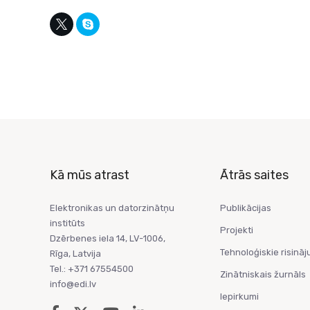
Kā mūs atrast
Ātrās saites
Elektronikas un datorzinātņu
Publikācijas
institūts
Projekti
Dzērbenes iela 14, LV-1006,
Tehnoloģiskie risināj
Rīga, Latvija
Tel.: +371 67554500
Zinātniskais žurnāls
info@edi.lv
Iepirkumi