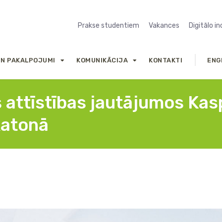
Prakse studentiem
Vakances
Digitālo i
UN PAKALPOJUMI
KOMUNIKĀCIJA
KONTAKTI
ENG
s attīstības jautājumos Ka
katonā