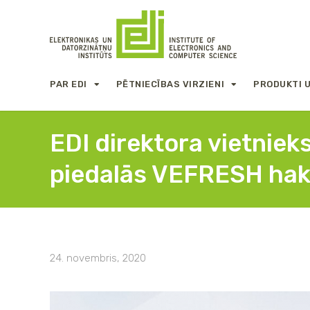
PAR EDI
PĒTNIECĪBAS VIRZIENI
PRODUKTI 
EDI direktora vietniek
piedalās VEFRESH ha
24. novembris, 2020