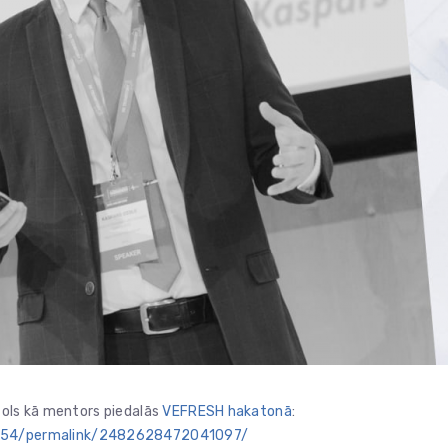
zols kā mentors piedalās
VEFRESH hakatonā
:
254/permalink/2482628472041097/