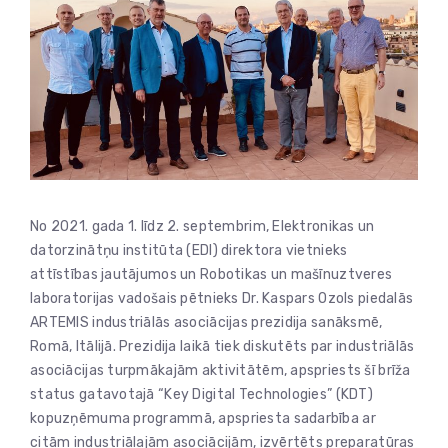
No 2021. gada 1. līdz 2. septembrim, Elektronikas un
datorzinātņu institūta (EDI) direktora vietnieks
attīstības jautājumos un Robotikas un mašīnuztveres
laboratorijas vadošais pētnieks Dr. Kaspars Ozols piedalās
ARTEMIS industriālās asociācijas prezidija sanāksmē,
Romā, Itālijā. Prezidija laikā tiek diskutēts par industriālās
asociācijas turpmākajām aktivitātēm, apspriests šī brīža
status gatavotajā “Key Digital Technologies” (KDT)
kopuzņēmuma programmā, apspriesta sadarbība ar
citām industriālajām asociācijām, izvērtēts preparatūras