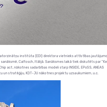
atorzinātņu institūta (EDI) direktora vietnieks attīstības jautājum
s sanāksmē, Calfosch, Itālijā. Sanāksmes laikā tiek diskutēts par “K
hip act, nākotnes sadarbības modeli starp INSIDE, EPoSS, ANEAS
u un stratēģiju, KDT-JU nākotnes projektu uzsaukumiem, u.c.