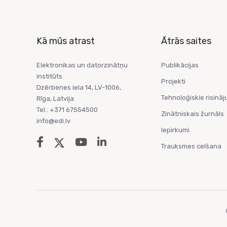
Kā mūs atrast
Ātrās saites
Elektronikas un datorzinātņu
Publikācijas
institūts
Projekti
Dzērbenes iela 14, LV-1006,
Tehnoloģiskie risināj
Rīga, Latvija
Tel.: +371 67554500
Zinātniskais žurnāls
info@edi.lv
Iepirkumi
Trauksmes celšana