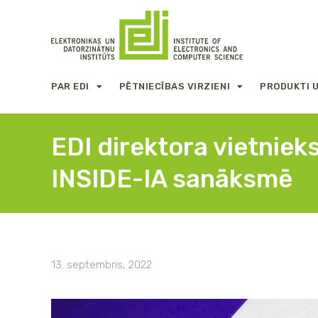
PAR EDI
PĒTNIECĪBAS VIRZIENI
PRODUKTI 
EDI direktora vietniek
INSIDE-IA sanāksmē
13. septembris, 2022