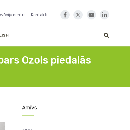
novāciju centrs
Kontakti
LISH
pars Ozols piedalās
Arhīvs